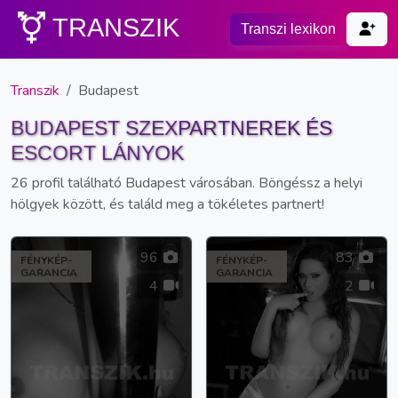
TRANSZIK
Transzi lexikon
Transzik
Budapest
BUDAPEST SZEXPARTNEREK ÉS
ESCORT LÁNYOK
26 profil található Budapest városában. Böngéssz a helyi
hölgyek között, és találd meg a tökéletes partnert!
96
83
FÉNYKÉP-
FÉNYKÉP-
GARANCIA
GARANCIA
4
2