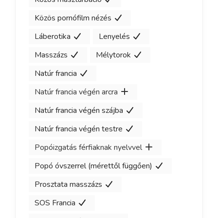
Közös pornófilm nézés
Láberotika
Lenyelés
Masszázs
Mélytorok
Natúr francia
Natúr francia végén arcra
Natúr francia végén szájba
Natúr francia végén testre
Popóizgatás férfiaknak nyelvvel
Popó óvszerrel (mérettől függően)
Prosztata masszázs
SOS Francia