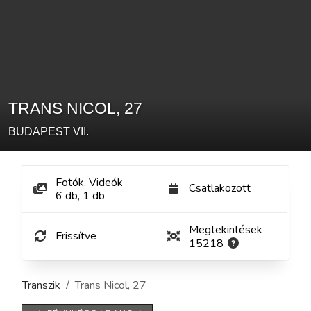
TRANS NICOL
,
27
BUDAPEST
VII.
Fotók, Videók
Csatlakozott
6
db
,
1
db
Megtekintések
Frissítve
15218
Transzik
Trans Nicol
,
27