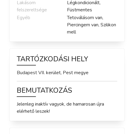
Lakásom
Légkondicionált,
felszereltsége
Füstmentes
Egyéb
Tetoválásom van,
Piercingem van, Szilikon
mell
TARTÓZKODÁSI HELY
Budapest
VII. kerület
,
Pest
megye
BEMUTATKOZÁS
Jelenleg inaktív vagyok, de hamarosan újra 
elérhető leszek!