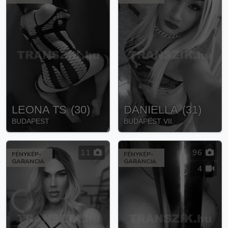
LEONA TS
(
30
)
DANIELLA
(
31
)
BUDAPEST
BUDAPEST VII.
11
96
FÉNYKÉP-
FÉNYKÉP-
GARANCIA
GARANCIA
4