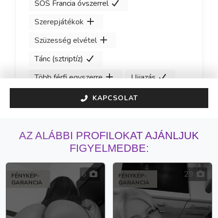
SOS Francia óvszerrel
Szerepjátékok
Szüzesség elvétel
Tánc (sztriptíz)
Több férfi egyszerre
Ujjazás
KAPCSOLAT
AZ ALÁBBI PROFILOKAT AJÁNLJUK
FIGYELMEDBE:
6
29
FÉNYKÉP-
FÉNYKÉP-
GARANCIA
GARANCIA