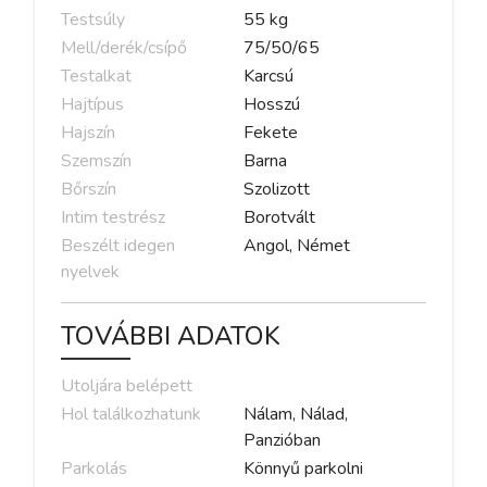
Testsúly
55
kg
Mell/derék/csípő
75
/
50
/
65
Testalkat
Karcsú
Hajtípus
Hosszú
Hajszín
Fekete
Szemszín
Barna
Bőrszín
Szolizott
Intim testrész
Borotvált
Beszélt idegen
Angol, Német
nyelvek
TOVÁBBI ADATOK
Utoljára belépett
Hol találkozhatunk
Nálam, Nálad,
Panzióban
Parkolás
Könnyű parkolni