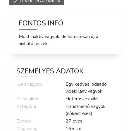
FÉNYKÉPGARANCIA
FONTOS INFÓ
Most inaktív vagyok, de hamarosan újra
hívható leszek!
SZEMÉLYES ADATOK
Ilyen vagyok
Egy kedves, odaadó
vidéki lány vagyok
Szexualitás
Heteroszexuális
Kategória
Transznemű vagyok
(nőként élek)
Életkor
27
éves
Magasság
165
cm