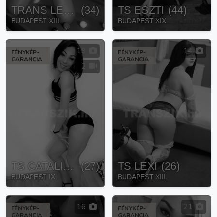
TRANS LEONA
(
34
)
TS ESZTI
(
44
)
BUDAPEST XIII.
BUDAPEST XIX.
19
14
FÉNYKÉP-
FÉNYKÉP-
GARANCIA
GARANCIA
2
TS CATALINA
(
27
)
TS LEXI
(
26
)
BUDAPEST IX.
BUDAPEST XIII.
16
21
FÉNYKÉP-
FÉNYKÉP-
GARANCIA
GARANCIA