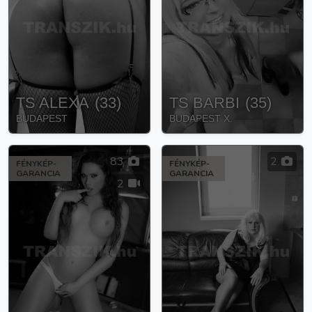
TS ALEXA
(
33
)
TS BARBI
(
35
)
BUDAPEST
BUDAPEST X.
83
2
FÉNYKÉP-
FÉNYKÉP-
GARANCIA
GARANCIA
2