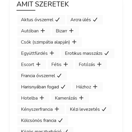
AMIT SZERETEK
Aktus óvszerrel
Arcra ülés
Autóban
Bizarr
Csók (szimpátia alapján)
Együttfürdés
Erotikus masszázs
Escort
Fétis
Fotózás
Francia óvszerrel
Harisnyában fogad
Házhoz
Hotelba
Kamerázás
Kényszerfrancia
Kézi levezetés
Kölcsönös francia
Közös maszturbáció