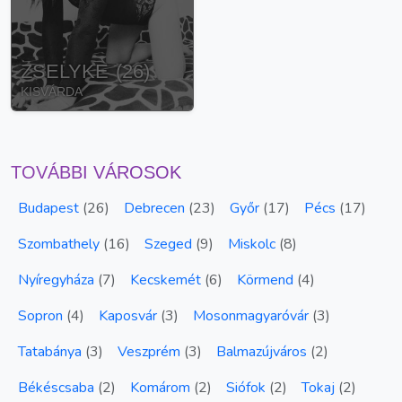
ZSELYKE
(
26
)
KISVÁRDA
TOVÁBBI VÁROSOK
Budapest
(
26
)
Debrecen
(
23
)
Győr
(
17
)
Pécs
(
17
)
Szombathely
(
16
)
Szeged
(
9
)
Miskolc
(
8
)
Nyíregyháza
(
7
)
Kecskemét
(
6
)
Körmend
(
4
)
Sopron
(
4
)
Kaposvár
(
3
)
Mosonmagyaróvár
(
3
)
Tatabánya
(
3
)
Veszprém
(
3
)
Balmazújváros
(
2
)
Békéscsaba
(
2
)
Komárom
(
2
)
Siófok
(
2
)
Tokaj
(
2
)