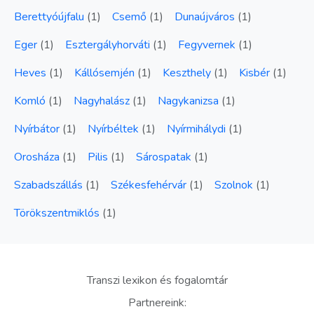
Berettyóújfalu
(
1
)
Csemő
(
1
)
Dunaújváros
(
1
)
Eger
(
1
)
Esztergályhorváti
(
1
)
Fegyvernek
(
1
)
Heves
(
1
)
Kállósemjén
(
1
)
Keszthely
(
1
)
Kisbér
(
1
)
Komló
(
1
)
Nagyhalász
(
1
)
Nagykanizsa
(
1
)
Nyírbátor
(
1
)
Nyírbéltek
(
1
)
Nyírmihálydi
(
1
)
Orosháza
(
1
)
Pilis
(
1
)
Sárospatak
(
1
)
Szabadszállás
(
1
)
Székesfehérvár
(
1
)
Szolnok
(
1
)
Törökszentmiklós
(
1
)
Transzi lexikon és fogalomtár
Partnereink: