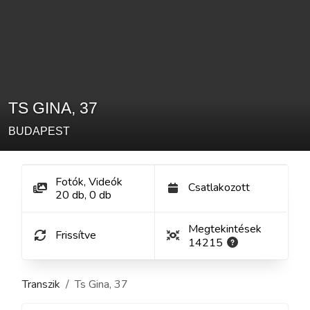
TS GINA
,
37
BUDAPEST
Fotók, Videók
Csatlakozott
20
db
,
0
db
Megtekintések
Frissítve
14215
Transzik
Ts Gina
,
37