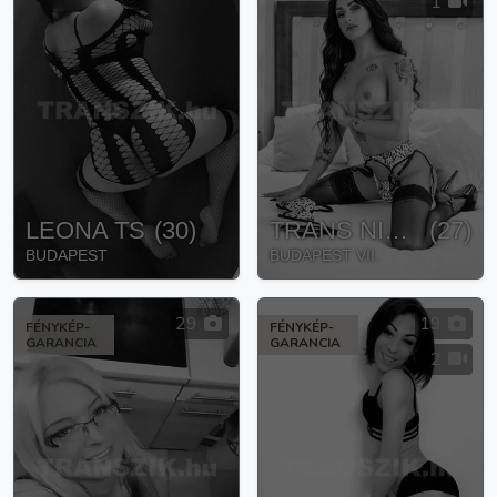
1
LEONA TS
(
30
)
TRANS NICOL
(
27
)
BUDAPEST
BUDAPEST VII.
29
19
FÉNYKÉP-
FÉNYKÉP-
GARANCIA
GARANCIA
2