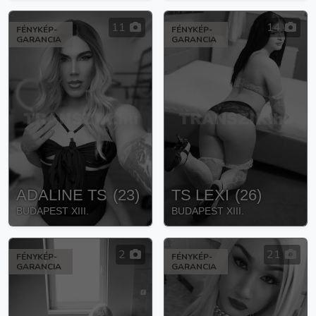
11
14
FÉNYKÉP-
FÉNYKÉP-
GARANCIA
GARANCIA
ADALINE TS
(
23
)
TS LEXI
(
26
)
BUDAPEST XIII.
BUDAPEST XIII.
2
21
FÉNYKÉP-
FÉNYKÉP-
GARANCIA
GARANCIA