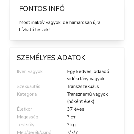
FONTOS INFÓ
Most inaktív vagyok, de hamarosan újra
hívható leszek!
SZEMÉLYES ADATOK
Ilyen vagyok
Egy kedves, odaadó
vidéki lány vagyok
Szexualitás
Transzszexuális
Kategória
Transznemű vagyok
(nőként élek)
Életkor
37
éves
Magasság
?
cm
Testsúly
?
kg
Mell/derék/csípő
?
/
?
/
?