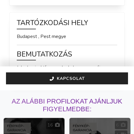
TARTÓZKODÁSI HELY
Budapest
,
Pest
megye
BEMUTATKOZÁS
Jelenleg inaktív vagyok, de hamarosan újra 
elérhető leszek!
KAPCSOLAT
AZ ALÁBBI PROFILOKAT AJÁNLJUK
FIGYELMEDBE:
16
6
FÉNYKÉP-
FÉNYKÉP-
GARANCIA
GARANCIA