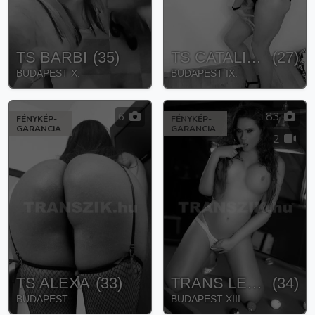
TS BARBI
(
35
)
TS CATALINA
(
27
)
BUDAPEST X.
BUDAPEST IX.
6
83
FÉNYKÉP-
FÉNYKÉP-
GARANCIA
GARANCIA
2
TS ALEXA
(
33
)
TRANS LEONA
(
34
)
BUDAPEST
BUDAPEST XIII.