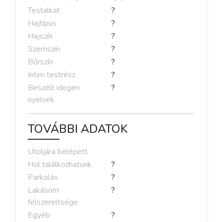
Testalkat
?
Hajtípus
?
Hajszín
?
Szemszín
?
Bőrszín
?
Intim testrész
?
Beszélt idegen
?
nyelvek
TOVÁBBI ADATOK
Utoljára belépett
Hol találkozhatunk
?
Parkolás
?
Lakásom
?
felszereltsége
Egyéb
?