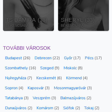
TS DAMIRA
(
33
)
SHERYL
(
33
)
BÉKÉSCSABA
BÉKÉSCSABA
TOVÁBBI VÁROSOK
Budapest
(
26
)
Debrecen
(
22
)
Győr
(
17
)
Pécs
(
17
)
Szombathely
(
16
)
Szeged
(
9
)
Miskolc
(
8
)
Nyíregyháza
(
7
)
Kecskemét
(
6
)
Körmend
(
4
)
Sopron
(
4
)
Kaposvár
(
3
)
Mosonmagyaróvár
(
3
)
Tatabánya
(
3
)
Veszprém
(
3
)
Balmazújváros
(
2
)
Dunaújváros
(
2
)
Komárom
(
2
)
Siófok
(
2
)
Tokaj
(
2
)