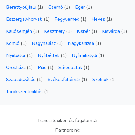
Berettyóújfalu
(
1
)
Csemő
(
1
)
Eger
(
1
)
Esztergályhorváti
(
1
)
Fegyvernek
(
1
)
Heves
(
1
)
Kállósemjén
(
1
)
Keszthely
(
1
)
Kisbér
(
1
)
Kisvárda
(
1
)
Komló
(
1
)
Nagyhalász
(
1
)
Nagykanizsa
(
1
)
Nyírbátor
(
1
)
Nyírbéltek
(
1
)
Nyírmihálydi
(
1
)
Orosháza
(
1
)
Pilis
(
1
)
Sárospatak
(
1
)
Szabadszállás
(
1
)
Székesfehérvár
(
1
)
Szolnok
(
1
)
Törökszentmiklós
(
1
)
Transzi lexikon és fogalomtár
Partnereink: