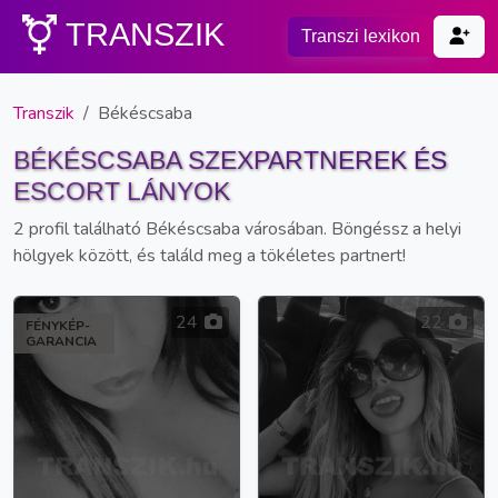
TRANSZIK
Transzi lexikon
Transzik
Békéscsaba
BÉKÉSCSABA SZEXPARTNEREK ÉS
ESCORT LÁNYOK
2 profil található Békéscsaba városában. Böngéssz a helyi
hölgyek között, és találd meg a tökéletes partnert!
24
22
FÉNYKÉP-
GARANCIA