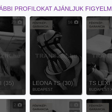
ÁBBI PROFILOKAT AJÁNLJUK FIGYEL
29
16
FÉNYKÉP-
FÉNYKÉP-
GARANCIA
GARANCIA
I
(
35
)
LEONA TS
(
30
)
TS LEXI
.
BUDAPEST
BUDAPEST XI
2
6
FÉNYKÉP-
FÉNYKÉP-
GARANCIA
GARANCIA