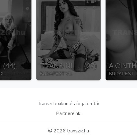
1
I
(
44
)
TRANS NICOL
(
27
)
A CINT
X.
BUDAPEST VII.
BUDAPEST
Transzi lexikon és fogalomtár
Partnereink:
©
2026
transzik.hu