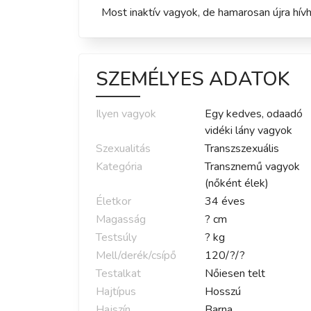
Most inaktív vagyok, de hamarosan újra hívh
SZEMÉLYES ADATOK
Ilyen vagyok
Egy kedves, odaadó
vidéki lány vagyok
Szexualitás
Transzszexuális
Kategória
Transznemű vagyok
(nőként élek)
Életkor
34
éves
Magasság
?
cm
Testsúly
?
kg
Mell/derék/csípő
120
/
?
/
?
Testalkat
Nőiesen telt
Hajtípus
Hosszú
Hajszín
Barna