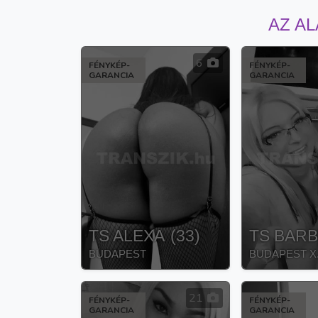
AZ AL
6
FÉNYKÉP-
FÉNYKÉP-
GARANCIA
GARANCIA
TS ALEXA
(
33
)
TS BARB
BUDAPEST
BUDAPEST X
21
FÉNYKÉP-
FÉNYKÉP-
GARANCIA
GARANCIA