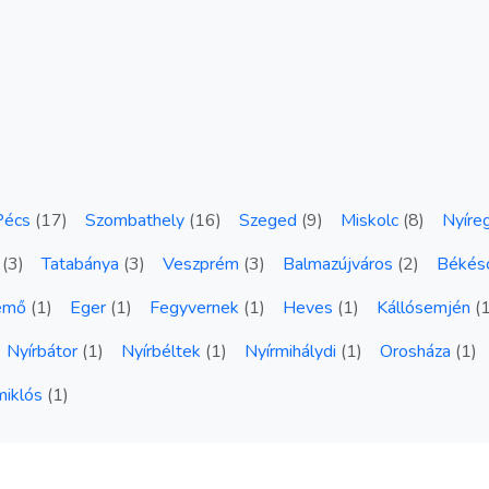
Pécs
(
17
)
Szombathely
(
16
)
Szeged
(
9
)
Miskolc
(
8
)
Nyíre
(
3
)
Tatabánya
(
3
)
Veszprém
(
3
)
Balmazújváros
(
2
)
Békés
emő
(
1
)
Eger
(
1
)
Fegyvernek
(
1
)
Heves
(
1
)
Kállósemjén
(
Nyírbátor
(
1
)
Nyírbéltek
(
1
)
Nyírmihálydi
(
1
)
Orosháza
(
1
)
miklós
(
1
)