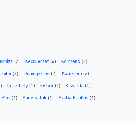
gyháza
(
7
)
Kecskemét
(
6
)
Körmend
(
4
)
csaba
(
2
)
Dunaújváros
(
2
)
Komárom
(
2
)
1
)
Keszthely
(
1
)
Kisbér
(
1
)
Kisvárda
(
1
)
Pilis
(
1
)
Sárospatak
(
1
)
Szabadszállás
(
1
)