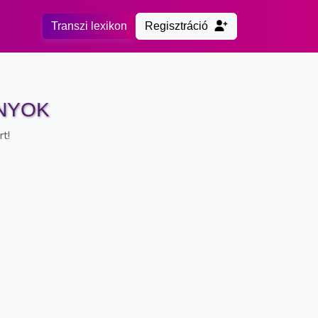
Transzi lexikon
Regisztráció
NYOK
rt!