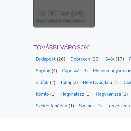
TS PETRA
(
34
)
ESZTERGÁLYHORVÁTI
TOVÁBBI VÁROSOK
Budapest
(
26
)
Debrecen
(
22
)
Győr
(
17
)
Sopron
(
4
)
Kaposvár
(
3
)
Mosonmagyaróvár
Siófok
(
2
)
Tokaj
(
2
)
Berettyóújfalu
(
1
)
Cs
Komló
(
1
)
Nagyhalász
(
1
)
Nagykanizsa
(
1
)
Székesfehérvár
(
1
)
Szolnok
(
1
)
Törökszent