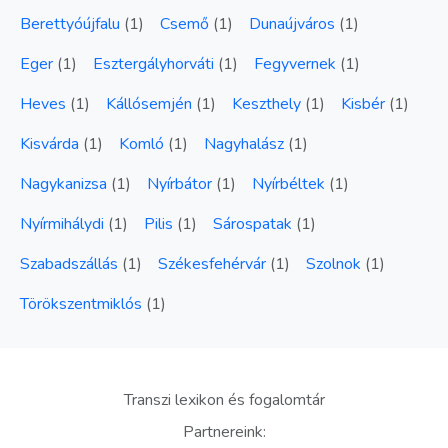
Berettyóújfalu
(
1
)
Csemő
(
1
)
Dunaújváros
(
1
)
Eger
(
1
)
Esztergályhorváti
(
1
)
Fegyvernek
(
1
)
Heves
(
1
)
Kállósemjén
(
1
)
Keszthely
(
1
)
Kisbér
(
1
)
Kisvárda
(
1
)
Komló
(
1
)
Nagyhalász
(
1
)
Nagykanizsa
(
1
)
Nyírbátor
(
1
)
Nyírbéltek
(
1
)
Nyírmihálydi
(
1
)
Pilis
(
1
)
Sárospatak
(
1
)
Szabadszállás
(
1
)
Székesfehérvár
(
1
)
Szolnok
(
1
)
Törökszentmiklós
(
1
)
Transzi lexikon és fogalomtár
Partnereink: