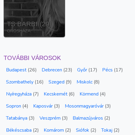
TS BARBI
(
29
)
OROSHÁZA
TOVÁBBI VÁROSOK
Budapest
(
26
)
Debrecen
(
23
)
Győr
(
17
)
Pécs
(
17
)
Szombathely
(
16
)
Szeged
(
9
)
Miskolc
(
8
)
Nyíregyháza
(
7
)
Kecskemét
(
6
)
Körmend
(
4
)
Sopron
(
4
)
Kaposvár
(
3
)
Mosonmagyaróvár
(
3
)
Tatabánya
(
3
)
Veszprém
(
3
)
Balmazújváros
(
2
)
Békéscsaba
(
2
)
Komárom
(
2
)
Siófok
(
2
)
Tokaj
(
2
)