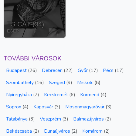
TS CAT
(
34
)
EGER
TOVÁBBI VÁROSOK
Budapest
(
26
)
Debrecen
(
22
)
Győr
(
17
)
Pécs
(
17
)
Szombathely
(
16
)
Szeged
(
9
)
Miskolc
(
8
)
Nyíregyháza
(
7
)
Kecskemét
(
6
)
Körmend
(
4
)
Sopron
(
4
)
Kaposvár
(
3
)
Mosonmagyaróvár
(
3
)
Tatabánya
(
3
)
Veszprém
(
3
)
Balmazújváros
(
2
)
Békéscsaba
(
2
)
Dunaújváros
(
2
)
Komárom
(
2
)