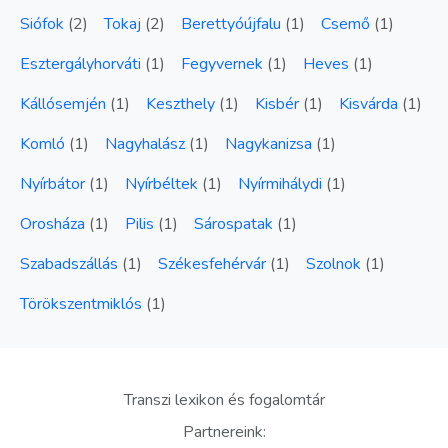
Siófok
(
2
)
Tokaj
(
2
)
Berettyóújfalu
(
1
)
Csemő
(
1
)
Esztergályhorváti
(
1
)
Fegyvernek
(
1
)
Heves
(
1
)
Kállósemjén
(
1
)
Keszthely
(
1
)
Kisbér
(
1
)
Kisvárda
(
1
)
Komló
(
1
)
Nagyhalász
(
1
)
Nagykanizsa
(
1
)
Nyírbátor
(
1
)
Nyírbéltek
(
1
)
Nyírmihálydi
(
1
)
Orosháza
(
1
)
Pilis
(
1
)
Sárospatak
(
1
)
Szabadszállás
(
1
)
Székesfehérvár
(
1
)
Szolnok
(
1
)
Törökszentmiklós
(
1
)
Transzi lexikon és fogalomtár
Partnereink: