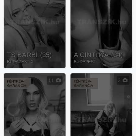
TS BARBI
(
35
)
A CINTHYA
(
34
)
BUDAPEST X.
BUDAPEST
11
2
FÉNYKÉP-
FÉNYKÉP-
GARANCIA
GARANCIA