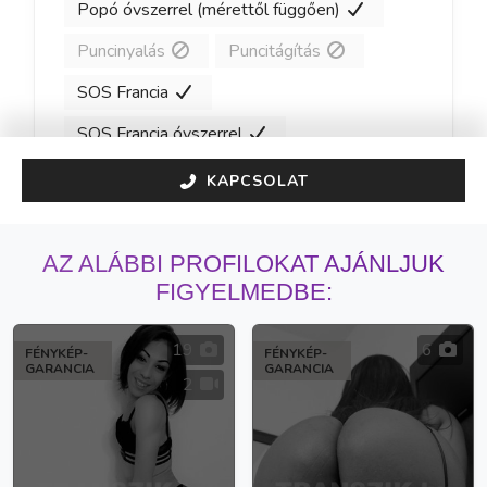
Popó óvszerrel (mérettől függően)
Puncinyalás
Puncitágítás
SOS Francia
SOS Francia óvszerrel
KAPCSOLAT
AZ ALÁBBI PROFILOKAT AJÁNLJUK
FIGYELMEDBE:
19
6
FÉNYKÉP-
FÉNYKÉP-
GARANCIA
GARANCIA
2