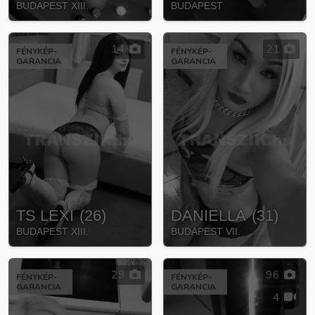
BUDAPEST XIII.
BUDAPEST
14
21
FÉNYKÉP-
FÉNYKÉP-
GARANCIA
GARANCIA
TS LEXI
(
26
)
DANIELLA
(
31
)
BUDAPEST XIII.
BUDAPEST VII.
29
96
FÉNYKÉP-
FÉNYKÉP-
GARANCIA
GARANCIA
4