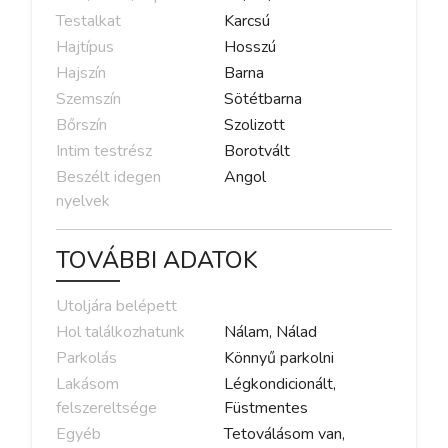
Testalkat
Karcsú
Hajtípus
Hosszú
Hajszín
Barna
Szemszín
Sötétbarna
Bőrszín
Szolizott
Intim testrész
Borotvált
Beszélt idegen
Angol
nyelvek
TOVÁBBI ADATOK
Utoljára belépett
Hol találkozhatunk
Nálam, Nálad
Parkolás
Könnyű parkolni
Lakásom
Légkondicionált,
felszereltsége
Füstmentes
Egyéb
Tetoválásom van,