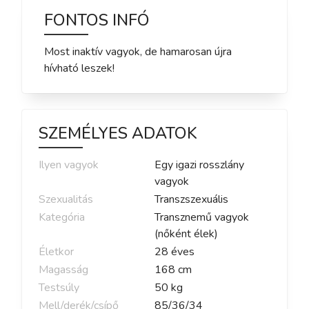
FONTOS INFÓ
Most inaktív vagyok, de hamarosan újra
hívható leszek!
SZEMÉLYES ADATOK
Ilyen vagyok
Egy igazi rosszlány
vagyok
Szexualitás
Transzszexuális
Kategória
Transznemű vagyok
(nőként élek)
Életkor
28
éves
Magasság
168
cm
Testsúly
50
kg
Mell/derék/csípő
85
/
36
/
34