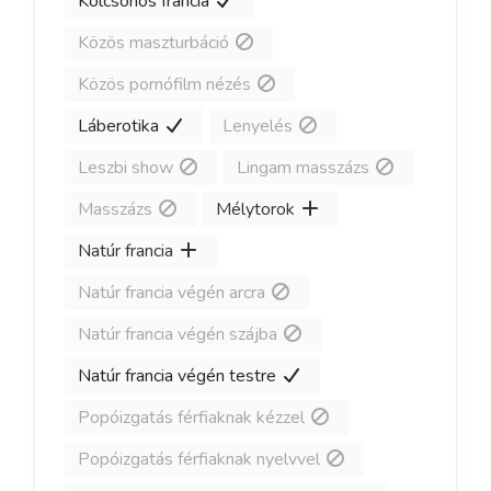
Kölcsönös francia
Közös maszturbáció
Közös pornófilm nézés
Láberotika
Lenyelés
Leszbi show
Lingam masszázs
Masszázs
Mélytorok
Natúr francia
Natúr francia végén arcra
Natúr francia végén szájba
Natúr francia végén testre
Popóizgatás férfiaknak kézzel
Popóizgatás férfiaknak nyelvvel