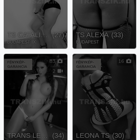
TS CATALINA
(
27
)
TS ALEXA
(
33
)
BUDAPEST IX.
BUDAPEST
83
16
FÉNYKÉP-
FÉNYKÉP-
GARANCIA
GARANCIA
2
TRANS LEONA
(
34
)
LEONA TS
(
30
)