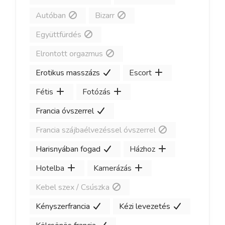
Autóban
Bizarr
Együttfürdés
Elrontott orgazmus
Erotikus masszázs
Escort
Fétis
Fotózás
Francia óvszerrel
Francia szájbaélvezéssel óvszerrel
Harisnyában fogad
Házhoz
Hotelba
Kamerázás
Kebel szex / Csúszka
Kényszerfrancia
Kézi levezetés