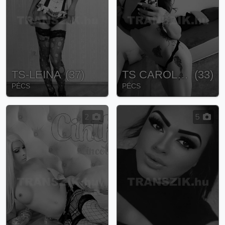
TS-LEINA
(
37
)
TS CAROLINE
(
33
)
PÉCS
PÉCS
2
5