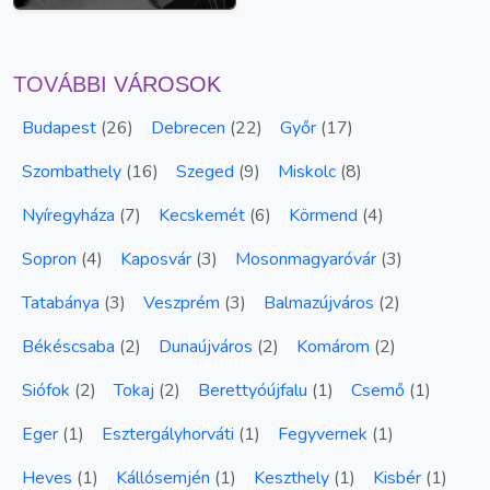
TOVÁBBI VÁROSOK
Budapest
(
26
)
Debrecen
(
22
)
Győr
(
17
)
Szombathely
(
16
)
Szeged
(
9
)
Miskolc
(
8
)
Nyíregyháza
(
7
)
Kecskemét
(
6
)
Körmend
(
4
)
Sopron
(
4
)
Kaposvár
(
3
)
Mosonmagyaróvár
(
3
)
Tatabánya
(
3
)
Veszprém
(
3
)
Balmazújváros
(
2
)
Békéscsaba
(
2
)
Dunaújváros
(
2
)
Komárom
(
2
)
Siófok
(
2
)
Tokaj
(
2
)
Berettyóújfalu
(
1
)
Csemő
(
1
)
Eger
(
1
)
Esztergályhorváti
(
1
)
Fegyvernek
(
1
)
Heves
(
1
)
Kállósemjén
(
1
)
Keszthely
(
1
)
Kisbér
(
1
)