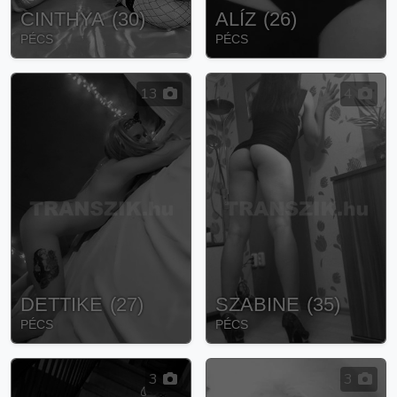
CINTHYA
(
30
)
ALÍZ
(
26
)
PÉCS
PÉCS
13
4
DETTIKE
(
27
)
SZABINE
(
35
)
PÉCS
PÉCS
3
3