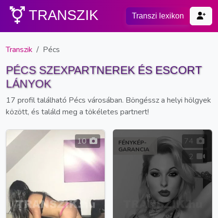
TRANSZIK
Transzi lexikon
Transzik
Pécs
PÉCS SZEXPARTNEREK ÉS ESCORT
LÁNYOK
17 profil található Pécs városában. Böngéssz a helyi hölgyek
között, és találd meg a tökéletes partnert!
10
74
FÉNYKÉP-
GARANCIA
2