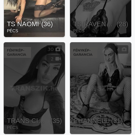
TS NAOMI
(
36
)
TS RAVENNA
(
28
)
PÉCS
PÉCS
30
4
FÉNYKÉP-
FÉNYKÉP-
GARANCIA
GARANCIA
2
TRANS CIARA
(
35
)
CHANNELL
(
31
)
PÉCS
PÉCS