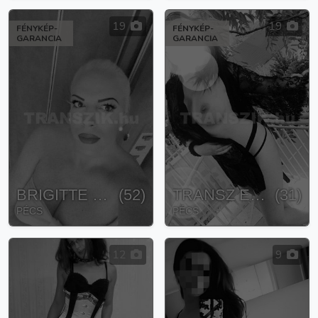
19
19
FÉNYKÉP-
FÉNYKÉP-
GARANCIA
GARANCIA
BRIGITTE TRANSZSZEXUÁLIS
(
52
)
TRANSZ ERA
(
31
)
PÉCS
PÉCS
12
9