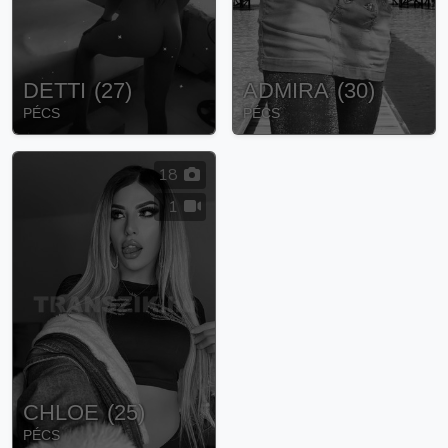
DETTI
(
27
)
ADMIRA
(
30
)
PÉCS
PÉCS
18
1
CHLOE
(
25
)
PÉCS