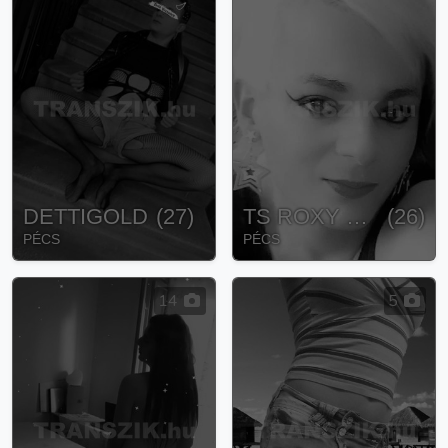
DETTIGOLD
(
27
)
TS ROXY SPECIALY FOR YOU
(
26
)
PÉCS
PÉCS
14
5