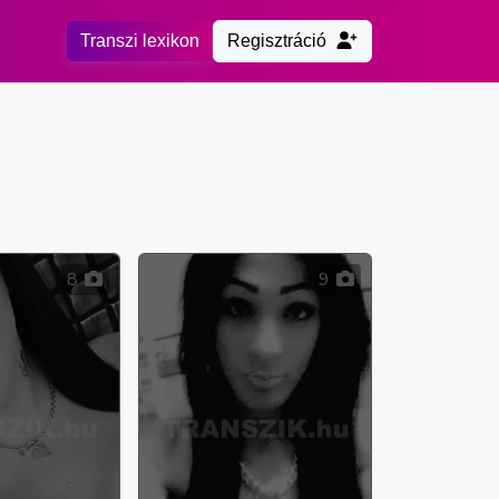
Transzi lexikon
Regisztráció
8
9