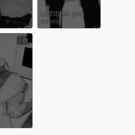
LA
(
33
)
LETISHA
(
44
)
SZEGED
4
(
44
)