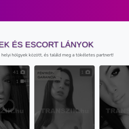
EK ÉS ESCORT LÁNYOK
helyi hölgyek között, és találd meg a tökéletes partnert!
41
1
FÉNYKÉP-
GARANCIA
1