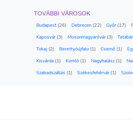
TOVÁBBI VÁROSOK
Budapest
(
26
)
Debrecen
(
22
)
Győr
(
17
)
Kaposvár
(
3
)
Mosonmagyaróvár
(
3
)
Tatabá
Tokaj
(
2
)
Berettyóújfalu
(
1
)
Csemő
(
1
)
Eg
Kisvárda
(
1
)
Komló
(
1
)
Nagyhalász
(
1
)
Na
Szabadszállás
(
1
)
Székesfehérvár
(
1
)
Szoln