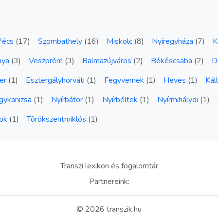
Pécs
(
17
)
Szombathely
(
16
)
Miskolc
(
8
)
Nyíregyháza
(
7
)
K
nya
(
3
)
Veszprém
(
3
)
Balmazújváros
(
2
)
Békéscsaba
(
2
)
D
er
(
1
)
Esztergályhorváti
(
1
)
Fegyvernek
(
1
)
Heves
(
1
)
Kál
gykanizsa
(
1
)
Nyírbátor
(
1
)
Nyírbéltek
(
1
)
Nyírmihálydi
(
1
)
ok
(
1
)
Törökszentmiklós
(
1
)
Transzi lexikon és fogalomtár
Partnereink:
©
2026
transzik.hu