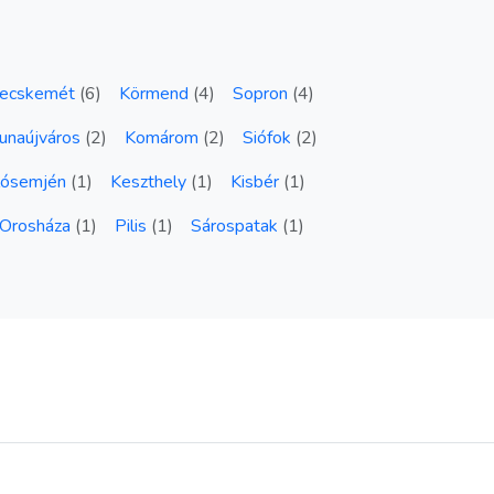
ecskemét
(
6
)
Körmend
(
4
)
Sopron
(
4
)
unaújváros
(
2
)
Komárom
(
2
)
Siófok
(
2
)
lósemjén
(
1
)
Keszthely
(
1
)
Kisbér
(
1
)
Orosháza
(
1
)
Pilis
(
1
)
Sárospatak
(
1
)