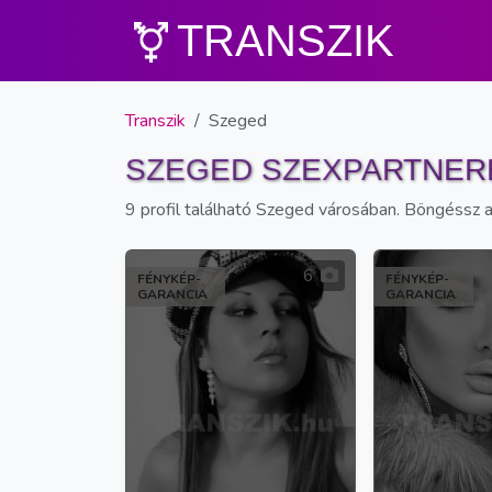
TRANSZIK
Transzik
Szeged
SZEGED SZEXPARTNER
9 profil található Szeged városában. Böngéssz a 
6
FÉNYKÉP-
FÉNYKÉP-
GARANCIA
GARANCIA