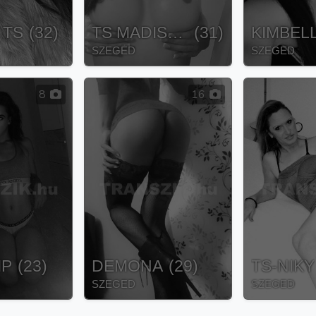
 TS
(
32
)
TS MADISON
(
31
)
KIMBEL
SZEGED
SZEGED
8
16
IP
(
23
)
DEMONA
(
29
)
TS-NIKY
SZEGED
SZEGED