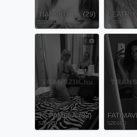
TIARAKITERA
(
29
)
BEATRIX
SZEGED
SZEGED
6
TS PAMELA
(
32
)
FATIMAV
SZEGED
SZEGED