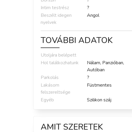
Bőrszín
?
Intim testrész
?
Beszélt idegen
Angol
nyelvek
TOVÁBBI ADATOK
Utoljára belépett
Hol találkozhatunk
Nálam, Panzióban,
Autóban
Parkolás
?
Lakásom
Füstmentes
felszereltsége
Egyéb
Szilikon száj
AMIT SZERETEK