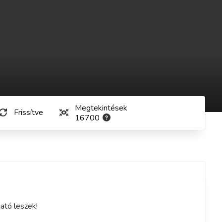
Megtekintések
Frissítve
16700
ató leszek!