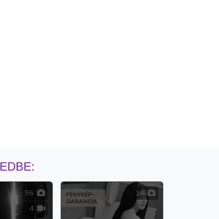
MEDBE:
96
14
FÉNYKÉP-
GARANCIA
4