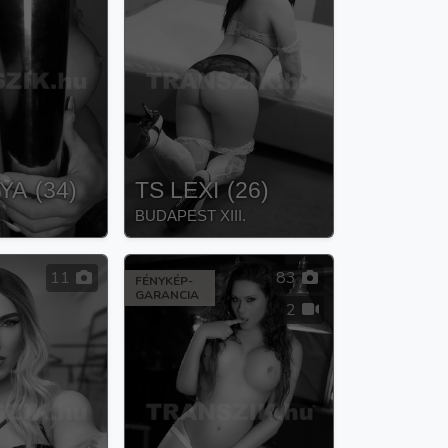
HYA
(
34
)
TS LEXI
(
26
)
BUDAPEST XIII.
11
83
FÉNYKÉP-
GARANCIA
2