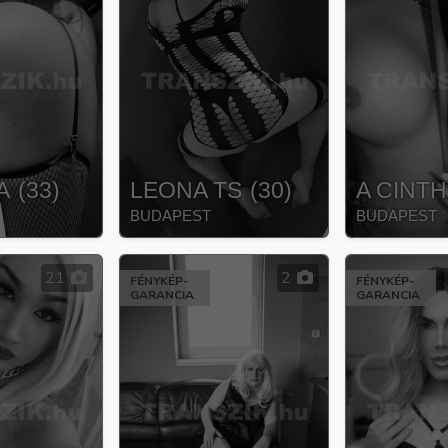
A
(
33
)
LEONA TS
(
30
)
A CINT
BUDAPEST
BUDAPEST
21
2
FÉNYKÉP-
FÉNYKÉP-
GARANCIA
GARANCIA