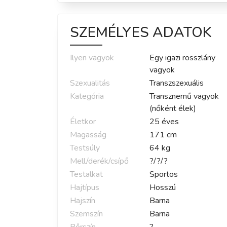
SZEMÉLYES ADATOK
Ilyen vagyok
Egy igazi rosszlány
vagyok
Szexualitás
Transzszexuális
Kategória
Transznemű vagyok
(nőként élek)
Életkor
25
éves
Magasság
171
cm
Testsúly
64
kg
Mell/derék/csípő
?
/
?
/
?
Testalkat
Sportos
Hajtípus
Hosszú
Hajszín
Barna
Szemszín
Barna