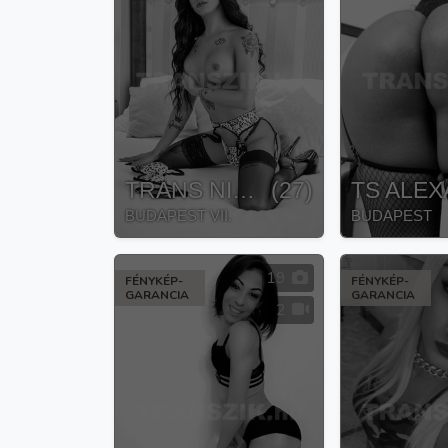
TRANS NICOL
(
27
)
TS ALEX
BUDAPEST VII.
BUDAPEST
19
FÉNYKÉP-
FÉNYKÉP-
GARANCIA
GARANCIA
2