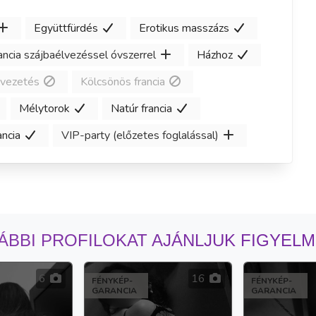
Együttfürdés
Erotikus masszázs
ancia szájbaélvezéssel óvszerrel
Házhoz
evezetés
Kölcsönös francia
Mélytorok
Natúr francia
ncia
VIP-party (előzetes foglalással)
ÁBBI PROFILOKAT AJÁNLJUK FIGYEL
6
16
FÉNYKÉP-
FÉNYKÉP-
GARANCIA
GARANCIA