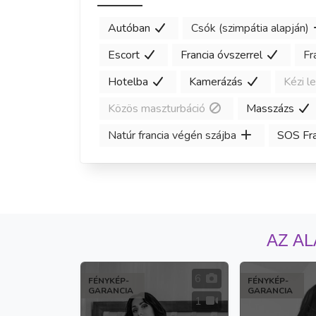
Autóban
Csók (szimpátia alapján)
Escort
Francia óvszerrel
Fr
Hotelba
Kamerázás
Kézi l
Közös maszturbáció
Masszázs
Natúr francia végén szájba
SOS Fra
AZ AL
6
FÉNYKÉP-
FÉNYKÉP-
GARANCIA
GARANCIA
1