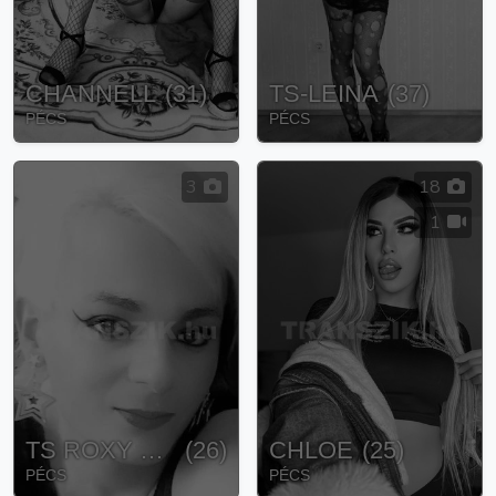
CHANNELL
(
31
)
TS-LEINA
(
37
)
PÉCS
PÉCS
3
18
1
TS ROXY SPECIALY FOR YOU
(
26
)
CHLOE
(
25
)
PÉCS
PÉCS