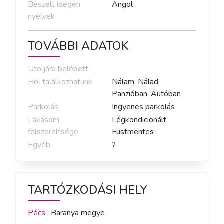
Beszélt idegen
Angol
nyelvek
TOVÁBBI ADATOK
Utoljára belépett
Hol találkozhatunk
Nálam, Nálad,
Panzióban, Autóban
Parkolás
Ingyenes parkolás
Lakásom
Légkondicionált,
felszereltsége
Füstmentes
Egyéb
?
TARTÓZKODÁSI HELY
Pécs
,
Baranya
megye