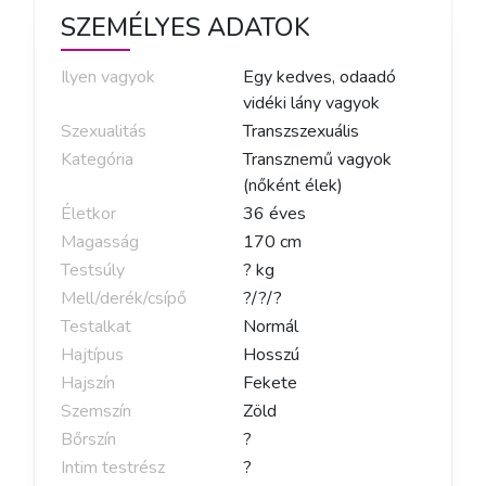
SZEMÉLYES ADATOK
Ilyen vagyok
Egy kedves, odaadó
vidéki lány vagyok
Szexualitás
Transzszexuális
Kategória
Transznemű vagyok
(nőként élek)
Életkor
36
éves
Magasság
170
cm
Testsúly
?
kg
Mell/derék/csípő
?
/
?
/
?
Testalkat
Normál
Hajtípus
Hosszú
Hajszín
Fekete
Szemszín
Zöld
Bőrszín
?
Intim testrész
?