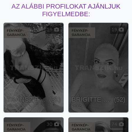
AZ ALÁBBI PROFILOKAT AJÁNLJUK
FIGYELMEDBE:
19
19
FÉNYKÉP-
FÉNYKÉP-
GARANCIA
GARANCIA
TRANSZ ERA
(
31
)
BRIGITTE TRANSZSZEXUÁLIS
(
52
)
PÉCS
PÉCS
30
74
FÉNYKÉP-
FÉNYKÉP-
GARANCIA
GARANCIA