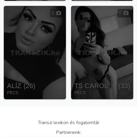
5
9
ALÍZ
(
26
)
TS CAROLINE
(
33
)
PÉCS
PÉCS
Transzi lexikon és fogalomtár
Partnereink: