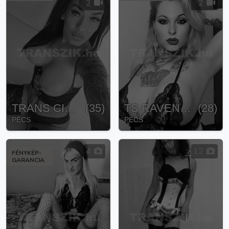
2
2
TRANS CIARA
(
35
)
TS RAVENNA
(
28
)
PÉCS
PÉCS
4
12
FÉNYKÉP-
GARANCIA