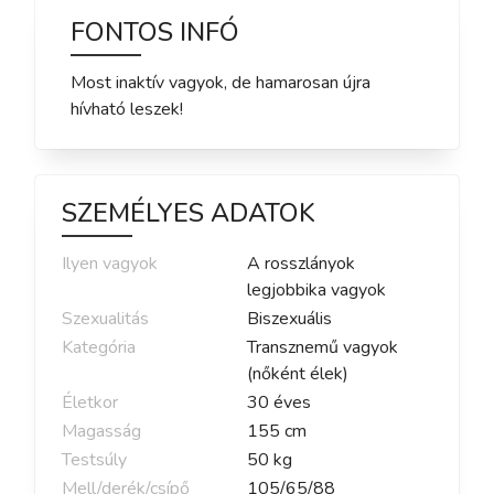
FONTOS INFÓ
Most inaktív vagyok, de hamarosan újra
hívható leszek!
SZEMÉLYES ADATOK
Ilyen vagyok
A rosszlányok
legjobbika vagyok
Szexualitás
Biszexuális
Kategória
Transznemű vagyok
(nőként élek)
Életkor
30
éves
Magasság
155
cm
Testsúly
50
kg
Mell/derék/csípő
105
/
65
/
88