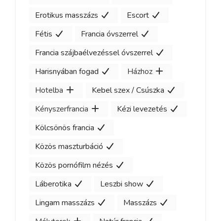
Erotikus masszázs
Escort
Fétis
Francia óvszerrel
Francia szájbaélvezéssel óvszerrel
Harisnyában fogad
Házhoz
Hotelba
Kebel szex / Csúszka
Kényszerfrancia
Kézi levezetés
Kölcsönös francia
Közös maszturbáció
Közös pornófilm nézés
Láberotika
Leszbi show
Lingam masszázs
Masszázs