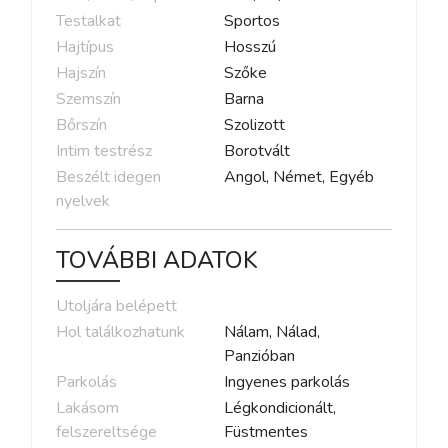
Testalkat
Sportos
Hajtípus
Hosszú
Hajszín
Szőke
Szemszín
Barna
Bőrszín
Szolizott
Intim testrész
Borotvált
Beszélt idegen
Angol, Német, Egyéb
nyelvek
TOVÁBBI ADATOK
Utoljára belépett
Hol találkozhatunk
Nálam, Nálad,
Panzióban
Parkolás
Ingyenes parkolás
Lakásom
Légkondicionált,
felszereltsége
Füstmentes