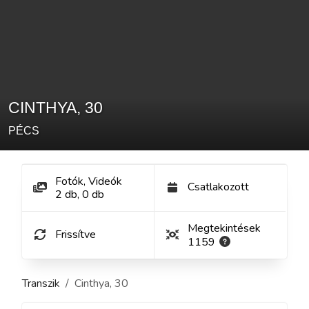
CINTHYA
,
30
PÉCS
Fotók, Videók
Csatlakozott
2
db
,
0
db
Megtekintések
Frissítve
1159
Transzik
Cinthya
,
30