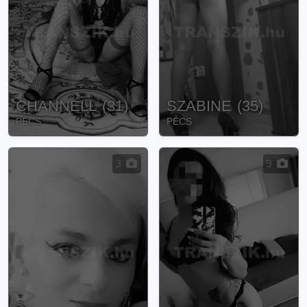
CHANNELL
(
31
)
SZABINE
(
35
)
PÉCS
PÉCS
3
9