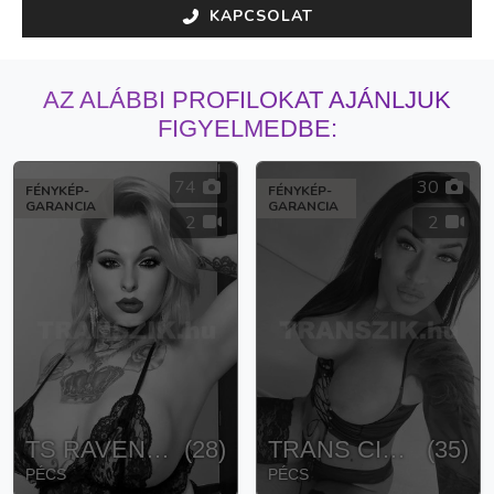
KAPCSOLAT
AZ ALÁBBI PROFILOKAT AJÁNLJUK
FIGYELMEDBE:
74
30
FÉNYKÉP-
FÉNYKÉP-
GARANCIA
GARANCIA
2
2
TS RAVENNA
(
28
)
TRANS CIARA
(
35
)
PÉCS
PÉCS