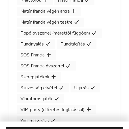
Mélytorok
Natúr francia
Natúr francia végén arcra
Natúr francia végén testre
Popó óvszerrel (mérettől függően)
Puncinyalás
Puncitágítás
SOS Francia
SOS Francia óvszerrel
Szerepjátékok
Szüzesség elvétel
Ujjazás
Vibrátoros játék
VIP-party (előzetes foglalással)
Yoni masszázs