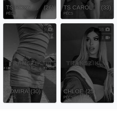
TS ROXY SPECIALY FOR YOU
(
26
)
TS CAROLINE
(
33
)
PÉCS
PÉCS
5
18
1
ADMIRA
(
30
)
CHLOE
(
25
)
PÉCS
PÉCS