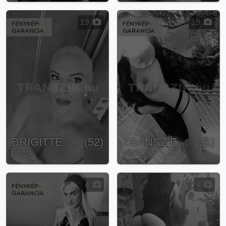
19
19
FÉNYKÉP-
FÉNYKÉP-
GARANCIA
GARANCIA
BRIGITTE TRANSZSZEXUÁLIS
(
52
)
TRANSZ ERA
(
31
)
PÉCS
PÉCS
4
4
FÉNYKÉP-
GARANCIA