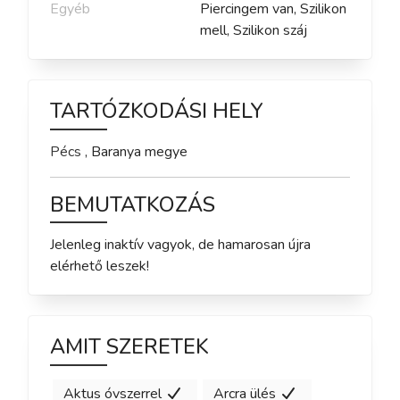
Egyéb
Piercingem van, Szilikon
mell, Szilikon száj
TARTÓZKODÁSI HELY
Pécs
,
Baranya
megye
BEMUTATKOZÁS
Jelenleg inaktív vagyok, de hamarosan újra 
elérhető leszek!
AMIT SZERETEK
Aktus óvszerrel
Arcra ülés