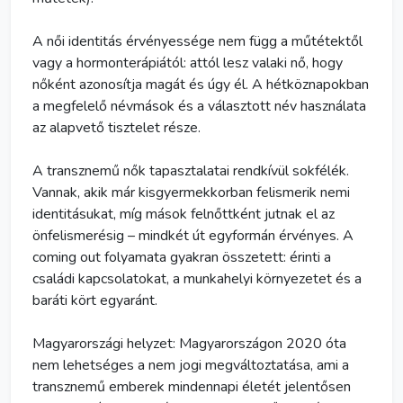
A női identitás érvényessége nem függ a műtétektől
vagy a hormonterápiától: attól lesz valaki nő, hogy
nőként azonosítja magát és úgy él. A hétköznapokban
a megfelelő névmások és a választott név használata
az alapvető tisztelet része.
A transznemű nők tapasztalatai rendkívül sokfélék.
Vannak, akik már kisgyermekkorban felismerik nemi
identitásukat, míg mások felnőttként jutnak el az
önfelismerésig – mindkét út egyformán érvényes. A
coming out
folyamata gyakran összetett: érinti a
családi kapcsolatokat, a munkahelyi környezetet és a
baráti kört egyaránt.
Magyarországi helyzet: Magyarországon 2020 óta
nem lehetséges a nem jogi megváltoztatása, ami a
transznemű emberek mindennapi életét jelentősen