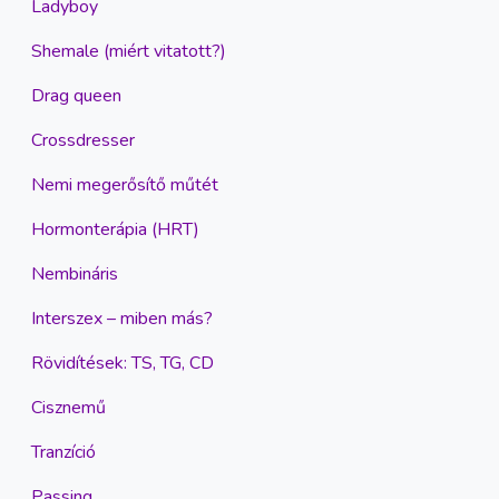
Ladyboy
Shemale (miért vitatott?)
Drag queen
Crossdresser
Nemi megerősítő műtét
Hormonterápia (HRT)
Nembináris
Interszex – miben más?
Rövidítések: TS, TG, CD
Cisznemű
Tranzíció
Passing