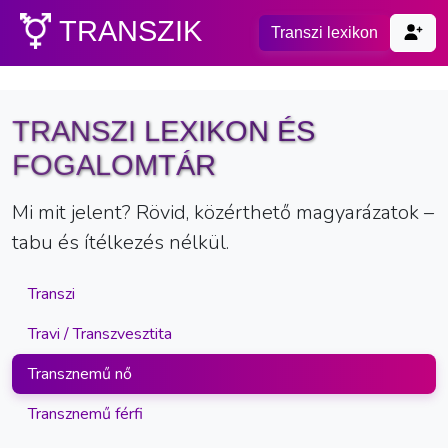
TRANSZIK
Transzi lexikon
TRANSZI LEXIKON ÉS
FOGALOMTÁR
Mi mit jelent? Rövid, közérthető magyarázatok –
tabu és ítélkezés nélkül.
Transzi
Travi / Transzvesztita
Transznemű nő
Transznemű férfi