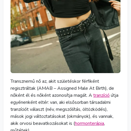
Transznemű nő az, akit születéskor férfiként
regisztráltak (AMAB – Assigned Male At Birth), de
nőként él és nőként azonosítja magát. A
tranzíció
útja
egyénenként eltér: van, aki elsősorban társadalmi
tranzíció
t választ (név, megszólítás, öltözködés),
mások jogi változtatásokat (okmányok), és vannak,
akik orvosi beavatkozásokat is (
hormonterápia
,
műtétek).