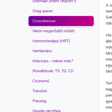
Shemale (miért vitatott?)
A c
Drag queen
nem
Sok
Crossdresser
stí
Nemi megerősítő műtét
Mot
Hormonterápia (HRT)
áll
más
Nembináris
tár
meg
Interszex – miben más?
egy
Rövidítések: TS, TG, CD
tár
Cisznemű
Tör
hag
Tranzíció
pan
Passing
gya
meg
Gender diszfória