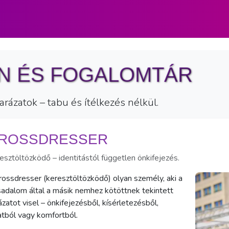
ON ÉS FOGALOMTÁR
arázatok – tabu és ítélkezés nélkül.
ROSSDRESSER
esztöltözködő – identitástól független önkifejezés.
rossdresser (keresztöltözködő) olyan személy, aki a
sadalom által a másik nemhez kötöttnek tekintett
ázatot visel – önkifejezésből, kísérletezésből,
atból vagy komfortból.