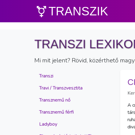
TRANSZIK
TRANSZI LEXIK
Mi mit jelent? Rövid, közérthető magy
Transzi
C
Travi / Transzvesztita
Ker
Transznemű nő
A c
Transznemű férfi
tár
ruh
Ladyboy
div