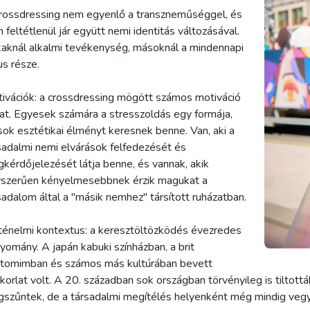
rossdressing nem egyenlő a transzneműséggel, és
 feltétlenül jár együtt nemi identitás változásával.
aknál alkalmi tevékenység, másoknál a mindennapi
lus része.
ivációk: a crossdressing mögött számos motiváció
hat. Egyesek számára a stresszoldás egy formája,
ok esztétikai élményt keresnek benne. Van, aki a
sadalmi nemi elvárások felfedezését és
kérdőjelezését látja benne, és vannak, akik
szerűen kényelmesebbnek érzik magukat a
sadalom által a "másik nemhez" társított ruházatban.
ténelmi kontextus: a keresztöltözködés évezredes
yomány. A japán kabuki színházban, a brit
tomimban és számos más kultúrában bevett
korlat volt. A 20. században sok országban törvényileg is tiltot
szűntek, de a társadalmi megítélés helyenként még mindig veg