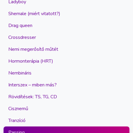
Ladyboy
Shemale (miért vitatott?)
Drag queen
Crossdresser
Nemi megerősítő műtét
Hormonterápia (HRT)
Nembináris
Interszex – miben más?
Rövidítések: TS, TG, CD
Cisznemű
Tranzíció
Passing