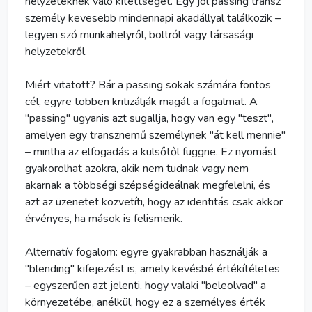
helyzeteknek való kitettséget. Egy jól passing transz
személy kevesebb mindennapi akadállyal találkozik –
legyen szó munkahelyről, boltról vagy társasági
helyzetekről.
Miért vitatott? Bár a passing sokak számára fontos
cél, egyre többen kritizálják magát a fogalmat. A
"passing" ugyanis azt sugallja, hogy van egy "teszt",
amelyen egy transznemű személynek "át kell mennie"
– mintha az elfogadás a külsőtől függne. Ez nyomást
gyakorolhat azokra, akik nem tudnak vagy nem
akarnak a többségi szépségideálnak megfelelni, és
azt az üzenetet közvetíti, hogy az identitás csak akkor
érvényes, ha mások is felismerik.
Alternatív fogalom: egyre gyakrabban használják a
"blending" kifejezést is, amely kevésbé értékítéletes
– egyszerűen azt jelenti, hogy valaki "beleolvad" a
környezetébe, anélkül, hogy ez a személyes érték