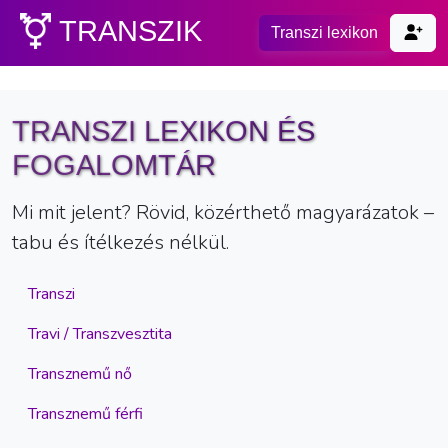
TRANSZIK
Transzi lexikon
TRANSZI LEXIKON ÉS
FOGALOMTÁR
Mi mit jelent? Rövid, közérthető magyarázatok –
tabu és ítélkezés nélkül.
Transzi
Travi / Transzvesztita
Transznemű nő
Transznemű férfi