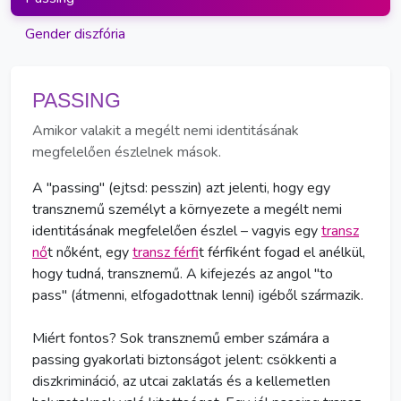
Gender diszfória
PASSING
Amikor valakit a megélt nemi identitásának
megfelelően észlelnek mások.
A "passing" (ejtsd: pesszin) azt jelenti, hogy egy
transznemű személyt a környezete a megélt nemi
identitásának megfelelően észlel – vagyis egy
transz
nő
t nőként, egy
transz férfi
t férfiként fogad el anélkül,
hogy tudná, transznemű. A kifejezés az angol "to
pass" (átmenni, elfogadottnak lenni) igéből származik.
Miért fontos? Sok transznemű ember számára a
passing gyakorlati biztonságot jelent: csökkenti a
diszkrimináció, az utcai zaklatás és a kellemetlen