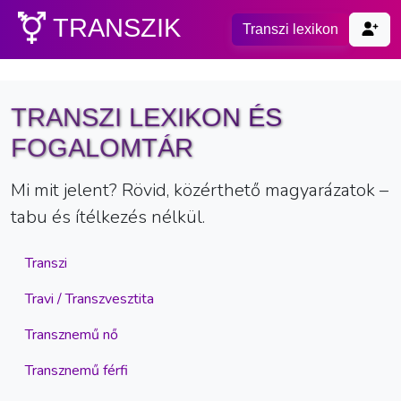
TRANSZIK
Transzi lexikon
TRANSZI LEXIKON ÉS
FOGALOMTÁR
Mi mit jelent? Rövid, közérthető magyarázatok –
tabu és ítélkezés nélkül.
Transzi
Travi / Transzvesztita
Transznemű nő
Transznemű férfi