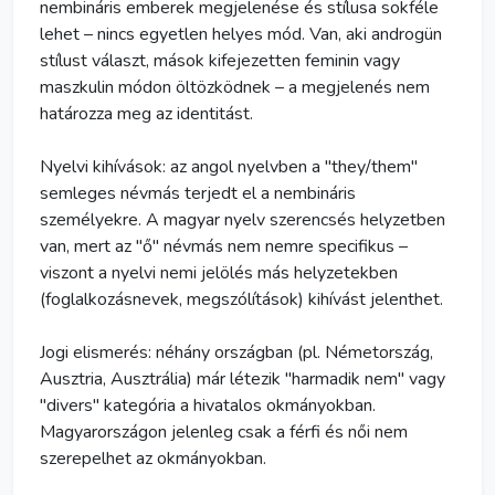
nembináris emberek megjelenése és stílusa sokféle
lehet – nincs egyetlen helyes mód. Van, aki androgün
stílust választ, mások kifejezetten feminin vagy
maszkulin módon öltözködnek – a megjelenés nem
határozza meg az identitást.
Nyelvi kihívások: az angol nyelvben a "they/them"
semleges névmás terjedt el a nembináris
személyekre. A magyar nyelv szerencsés helyzetben
van, mert az "ő" névmás nem nemre specifikus –
viszont a nyelvi nemi jelölés más helyzetekben
(foglalkozásnevek, megszólítások) kihívást jelenthet.
Jogi elismerés: néhány országban (pl. Németország,
Ausztria, Ausztrália) már létezik "harmadik nem" vagy
"divers" kategória a hivatalos okmányokban.
Magyarországon jelenleg csak a férfi és női nem
szerepelhet az okmányokban.