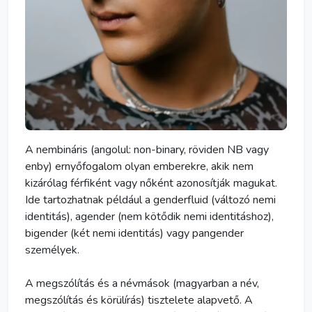
A nembináris (angolul: non-binary, röviden NB vagy
enby) ernyőfogalom olyan emberekre, akik nem
kizárólag férfiként vagy nőként azonosítják magukat.
Ide tartozhatnak például a genderfluid (változó nemi
identitás), agender (nem kötődik nemi identitáshoz),
bigender (két nemi identitás) vagy pangender
személyek.
A megszólítás és a névmások (magyarban a név,
megszólítás és körülírás) tisztelete alapvető. A