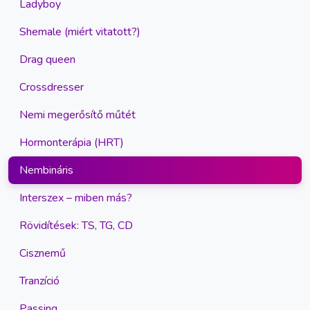
Ladyboy
Shemale (miért vitatott?)
Drag queen
Crossdresser
Nemi megerősítő műtét
Hormonterápia (HRT)
Nembináris
Interszex – miben más?
Rövidítések: TS, TG, CD
Cisznemű
Tranzíció
Passing