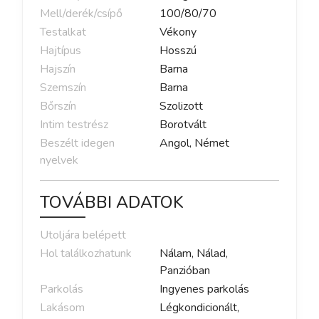
Mell/derék/csípő
100
/
80
/
70
Testalkat
Vékony
Hajtípus
Hosszú
Hajszín
Barna
Szemszín
Barna
Bőrszín
Szolizott
Intim testrész
Borotvált
Beszélt idegen
Angol, Német
nyelvek
TOVÁBBI ADATOK
Utoljára belépett
Hol találkozhatunk
Nálam, Nálad,
Panzióban
Parkolás
Ingyenes parkolás
Lakásom
Légkondicionált,