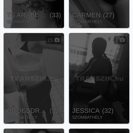
TS ARABELLA
(
33
)
CARMEN
(
27
)
SZOMBATHELY
SZOMBATHELY
15
2
CROSSDRESSER
(
39
)
JESSICA
(
32
)
SZOMBATHELY
SZOMBATHELY