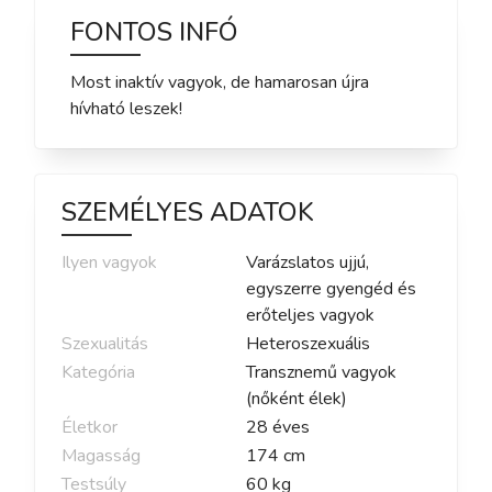
FONTOS INFÓ
Most inaktív vagyok, de hamarosan újra
hívható leszek!
SZEMÉLYES ADATOK
Ilyen vagyok
Varázslatos ujjú,
egyszerre gyengéd és
erőteljes vagyok
Szexualitás
Heteroszexuális
Kategória
Transznemű vagyok
(nőként élek)
Életkor
28
éves
Magasság
174
cm
Testsúly
60
kg