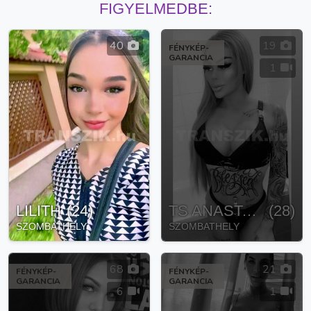
FIGYELMEDBE:
40
19
FÉNYKÉP-
GARANCIA
1
LILITH
(
24
)
TS ANASTASIA
(
28
)
SZOMBATHELY
SZOMBATHELY
68
21
FÉNYKÉP-
FÉNYKÉP-
GARANCIA
GARANCIA
6
1