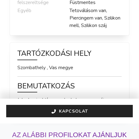
felszereltsége
Füstmentes
Egyéb
Tetoválásom van,
Piercingem van, Szilikon
mell, Szilikon száj
TARTÓZKODÁSI HELY
Szombathely
,
Vas
megye
BEMUTATKOZÁS
Jelenleg inaktív vagyok, de hamarosan újra 
elérhető leszek!
KAPCSOLAT
AZ ALÁBBI PROFILOKAT AJÁNLJUK