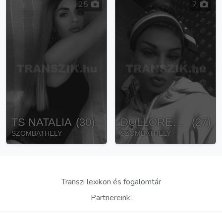
25
7
TS NATALIA
(
30
)
DOLLORESZ CSINCSI
(
27
)
SZOMBATHELY
SZOMBATHELY
Transzi lexikon és fogalomtár
Partnereink: