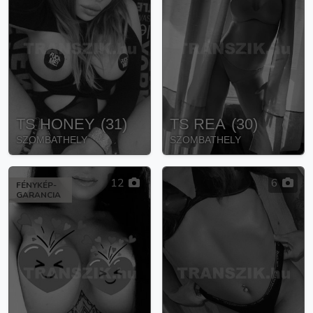
TS HONEY
(
31
)
TS REA
(
30
)
SZOMBATHELY
SZOMBATHELY
12
6
FÉNYKÉP-
GARANCIA