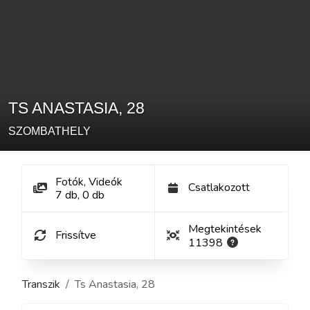
TS ANASTASIA
,
28
SZOMBATHELY
Fotók, Videók
Csatlakozott
7
db
,
0
db
Megtekintések
Frissítve
11398
Transzik
Ts Anastasia
,
28