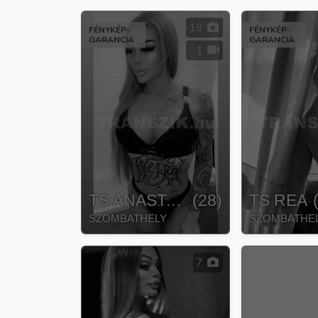
19
FÉNYKÉP-
FÉNYKÉP-
GARANCIA
GARANCIA
1
TS ANASTASIA
(
28
)
TS REA
SZOMBATHELY
SZOMBATHE
7