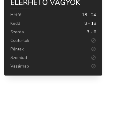
ELÉRHETŐ VAGYOK
Hétfő
18 - 24
Kedd
8 - 18
Szerda
3 - 6
Csütörtök
Péntek
Szombat
Vasárnap