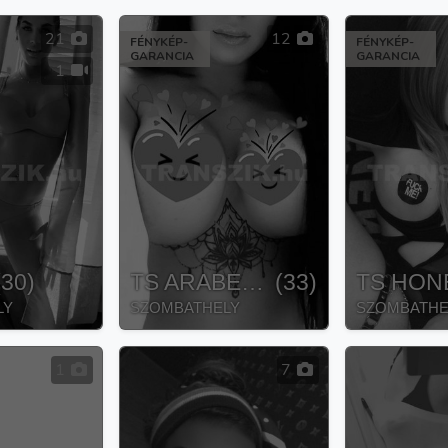
21
12
FÉNYKÉP-
FÉNYKÉP-
GARANCIA
GARANCIA
1
(
30
)
TS ARABELLA
(
33
)
TS HON
LY
SZOMBATHELY
SZOMBATHE
1
7