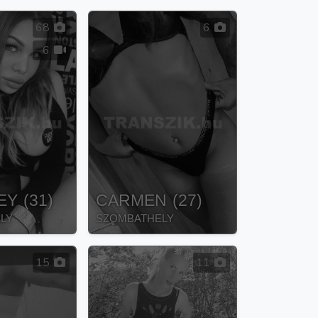
68
6
6
EY
(
31
)
CARMEN
(
27
)
LY
SZOMBATHELY
15
11