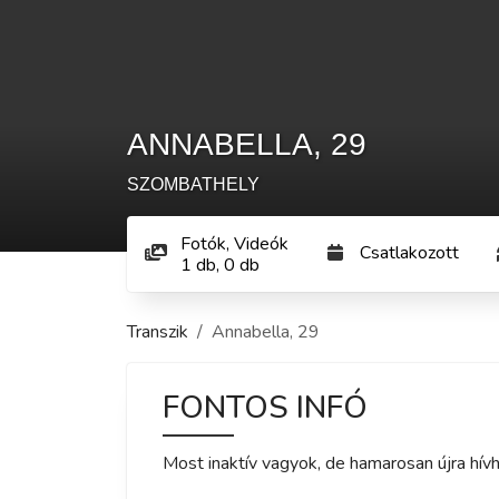
ANNABELLA
,
29
SZOMBATHELY
Fotók, Videók
Csatlakozott
1
db
,
0
db
Transzik
Annabella
,
29
FONTOS INFÓ
Most inaktív vagyok, de hamarosan újra hívh