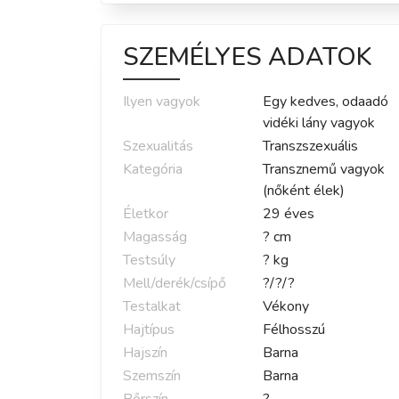
SZEMÉLYES ADATOK
Ilyen vagyok
Egy kedves, odaadó
vidéki lány vagyok
Szexualitás
Transzszexuális
Kategória
Transznemű vagyok
(nőként élek)
Életkor
29
éves
Magasság
?
cm
Testsúly
?
kg
Mell/derék/csípő
?
/
?
/
?
Testalkat
Vékony
Hajtípus
Félhosszú
Hajszín
Barna
Szemszín
Barna