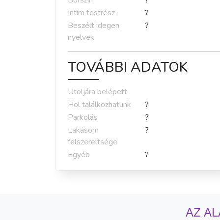
Bőrszín
?
Intim testrész
?
Beszélt idegen
?
nyelvek
TOVÁBBI ADATOK
Utoljára belépett
Hol találkozhatunk
?
Parkolás
?
Lakásom
?
felszereltsége
Egyéb
?
AZ AL