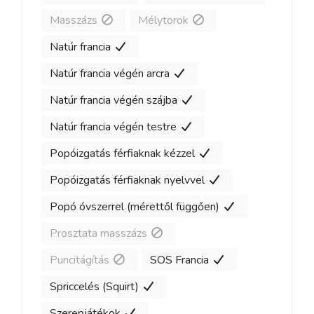
Masszázs
Mélytorok
Natúr francia
Natúr francia végén arcra
Natúr francia végén szájba
Natúr francia végén testre
Popóizgatás férfiaknak kézzel
Popóizgatás férfiaknak nyelvvel
Popó óvszerrel (mérettől függően)
Prosztata masszázs
Puncitágítás
SOS Francia
Spriccelés (Squirt)
Szerepjátékok