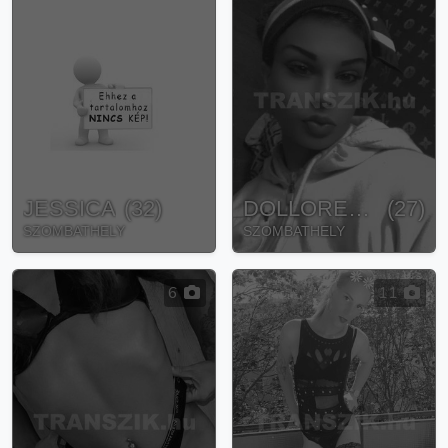
JESSICA
(
32
)
DOLLORESZ CSINCSI
(
27
)
SZOMBATHELY
SZOMBATHELY
6
11