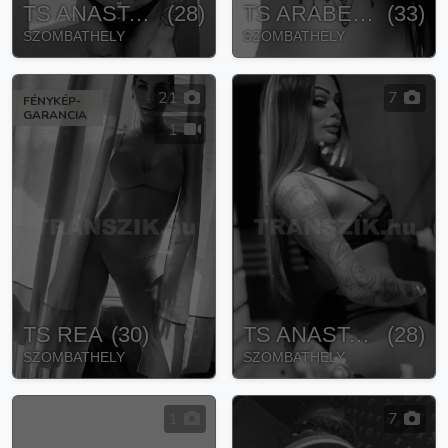
TS ANASTASIA
(
28
)
TS ARABELLA
(
33
)
SZOMBATHELY
SZOMBATHELY
21
7
FÉNYKÉP-
GARANCIA
1
TS REA
(
30
)
TS ANASTASIA
(
28
)
SZOMBATHELY
SZOMBATHELY
1
7