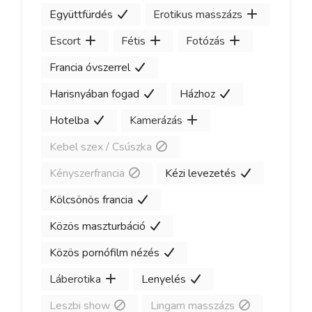
Együttfürdés
Erotikus masszázs
Escort
Fétis
Fotózás
Francia óvszerrel
Harisnyában fogad
Házhoz
Hotelba
Kamerázás
Kebel szex / Csúszka
Kényszerfrancia
Kézi levezetés
Kölcsönös francia
Közös maszturbáció
Közös pornófilm nézés
Láberotika
Lenyelés
Leszbi show
Lingam masszázs