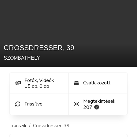
CROSSDRESSER
,
39
SZOMBATHELY
Fotók, Videók
Csatlakozott
15
db
,
0
db
Megtekintések
Frissítve
207
Transzik
Crossdresser
,
39