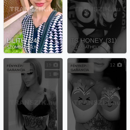
LILITH
(
24
)
TS HONEY
(
31
)
SZOMBATHELY
SZOMBATHELY
19
12
FÉNYKÉP-
FÉNYKÉP-
GARANCIA
GARANCIA
1