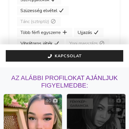
Szüzesség elvétel
Tánc (sztriptíz)
Több férfi egyszerre
Ujjazás
Vibrátoros játék
Yoni masszázs
KAPCSOLAT
AZ ALÁBBI PROFILOKAT AJÁNLJUK
FIGYELMEDBE:
40
68
FÉNYKÉP-
GARANCIA
6