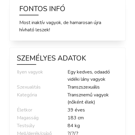
FONTOS INFÓ
Most inaktív vagyok, de hamarosan újra
hívható leszek!
SZEMÉLYES ADATOK
Ilyen vagyok
Egy kedves, odaadó
vidéki lány vagyok
Szexualitás
Transzszexuális
Kategória
Transznemű vagyok
(nőként élek)
Életkor
39
éves
Magasság
183
cm
Testsúly
84
kg
Mell/derék/csípő
?
/
?
/
?