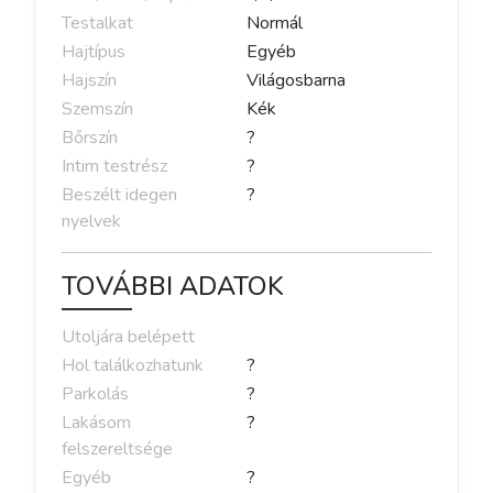
Testalkat
Normál
Hajtípus
Egyéb
Hajszín
Világosbarna
Szemszín
Kék
Bőrszín
?
Intim testrész
?
Beszélt idegen
?
nyelvek
TOVÁBBI ADATOK
Utoljára belépett
Hol találkozhatunk
?
Parkolás
?
Lakásom
?
felszereltsége
Egyéb
?