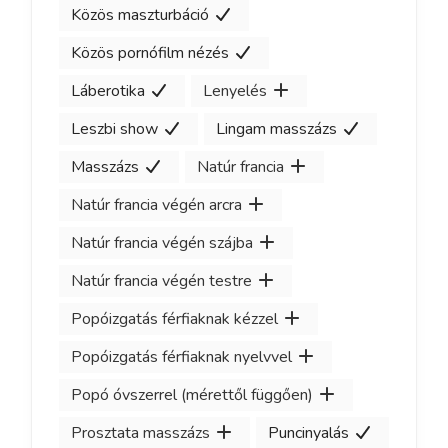
Közös maszturbáció
Közös pornófilm nézés
Láberotika
Lenyelés
Leszbi show
Lingam masszázs
Masszázs
Natúr francia
Natúr francia végén arcra
Natúr francia végén szájba
Natúr francia végén testre
Popóizgatás férfiaknak kézzel
Popóizgatás férfiaknak nyelvvel
Popó óvszerrel (mérettől függően)
Prosztata masszázs
Puncinyalás