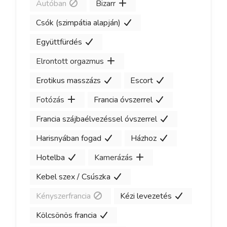
Autóban
Bizarr
Csók (szimpátia alapján)
Együttfürdés
Elrontott orgazmus
Erotikus masszázs
Escort
Fotózás
Francia óvszerrel
Francia szájbaélvezéssel óvszerrel
Harisnyában fogad
Házhoz
Hotelba
Kamerázás
Kebel szex / Csúszka
Kényszerfrancia
Kézi levezetés
Kölcsönös francia