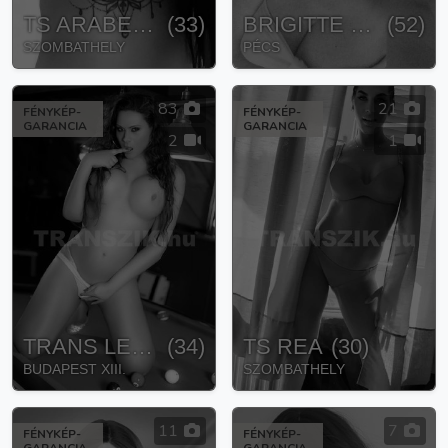
TS ARABELLA
(
33
)
BRIGITTE TRANSZSZEXUÁLIS
(
52
)
SZOMBATHELY
PÉCS
83
21
FÉNYKÉP-
FÉNYKÉP-
GARANCIA
GARANCIA
2
1
TRANS LEONA
(
34
)
TS REA
(
30
)
BUDAPEST XIII.
SZOMBATHELY
11
7
FÉNYKÉP-
FÉNYKÉP-
GARANCIA
GARANCIA