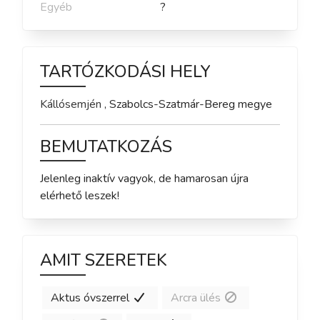
Egyéb
?
TARTÓZKODÁSI HELY
Kállósemjén
,
Szabolcs-Szatmár-Bereg
megye
BEMUTATKOZÁS
Jelenleg inaktív vagyok, de hamarosan újra 
elérhető leszek!
AMIT SZERETEK
Aktus óvszerrel
Arcra ülés