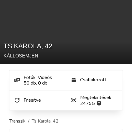
TS KAROLA
,
42
KÁLLÓSEMJÉN
Fotók, Videók
Csatlakozott
50
db
,
0
db
Megtekintések
Frissítve
24795
Transzik
Ts Karola
,
42