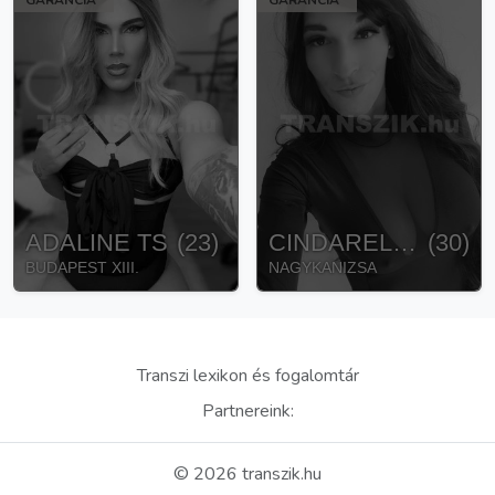
ADALINE TS
(
23
)
CINDARELLA TS
(
30
)
BUDAPEST XIII.
NAGYKANIZSA
Transzi lexikon és fogalomtár
Partnereink:
©
2026
transzik.hu