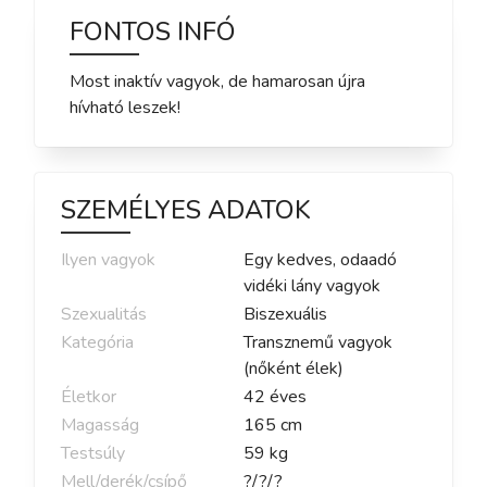
FONTOS INFÓ
Most inaktív vagyok, de hamarosan újra
hívható leszek!
SZEMÉLYES ADATOK
Ilyen vagyok
Egy kedves, odaadó
vidéki lány vagyok
Szexualitás
Biszexuális
Kategória
Transznemű vagyok
(nőként élek)
Életkor
42
éves
Magasság
165
cm
Testsúly
59
kg
Mell/derék/csípő
?
/
?
/
?