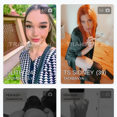
40
56
LILITH
(
24
)
TS SIDNEY
(
39
)
SZOMBATHELY
TATABÁNYA
6
5
FÉNYKÉP-
FÉNYKÉP-
GARANCIA
GARANCIA