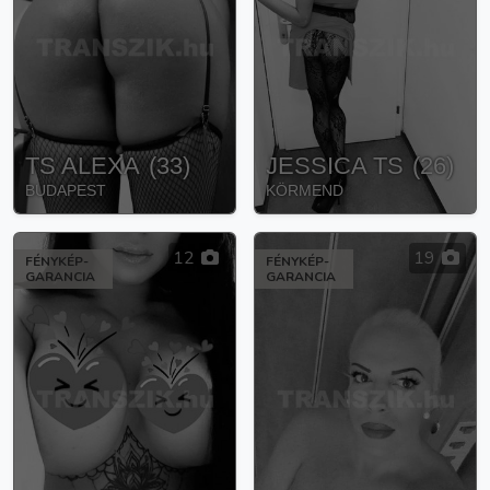
TS ALEXA
(
33
)
JESSICA TS
(
26
)
BUDAPEST
KÖRMEND
12
19
FÉNYKÉP-
FÉNYKÉP-
GARANCIA
GARANCIA