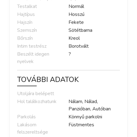
Testalkat
Normál
Hajtípus
Hosszú
Hajszín
Fekete
Szemszín
Sötétbarna
Bőrszín
Kreol
Intim testrész
Borotvált
Beszélt idegen
?
nyelvek
TOVÁBBI ADATOK
Utoljára belépett
Hol találkozhatunk
Nálam, Nálad,
Panzióban, Autóban
Parkolás
Könnyű parkolni
Lakásom
Füstmentes
felszereltsége