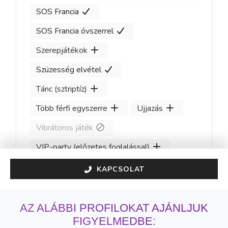
SOS Francia
SOS Francia óvszerrel
Szerepjátékok
Szüzesség elvétel
Tánc (sztriptíz)
Több férfi egyszerre
Ujjazás
Vibrátoros játék
VIP-party (előzetes foglalással)
KAPCSOLAT
AZ ALÁBBI PROFILOKAT AJÁNLJUK
FIGYELMEDBE: