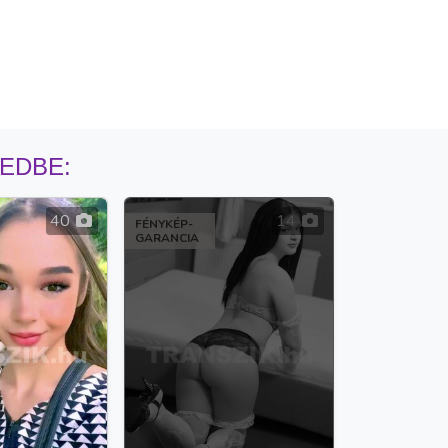
MEDBE:
40
14
FÉNYKÉP-
GARANCIA