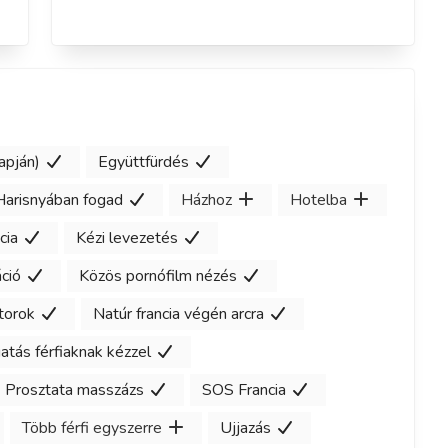
apján)
Együttfürdés
Harisnyában fogad
Házhoz
Hotelba
cia
Kézi levezetés
ció
Közös pornófilm nézés
torok
Natúr francia végén arcra
atás férfiaknak kézzel
Prosztata masszázs
SOS Francia
Több férfi egyszerre
Ujjazás