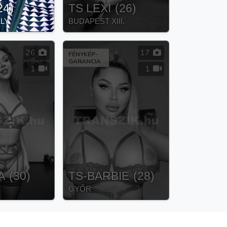
24
)
TS LEXI
(
26
)
LY
BUDAPEST XIII.
26
17
FÉNYKÉP-
GARANCIA
1
1
A
(
30
)
TS-BARBIE
(
28
)
T
GYŐR