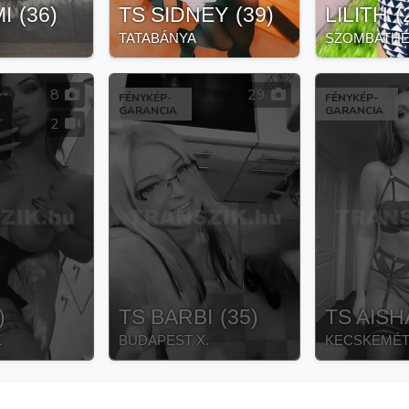
I
(
36
)
TS SIDNEY
(
39
)
LILITH
(
TATABÁNYA
SZOMBATHE
8
29
FÉNYKÉP-
FÉNYKÉP-
GARANCIA
GARANCIA
2
)
TS BARBI
(
35
)
TS AISH
K
BUDAPEST X.
KECSKEMÉ