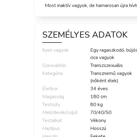
Most inaktív vagyok, de hamarosan újra hívh
SZEMÉLYES ADATOK
Ilyen vagyok
Egy ragaszkodó, bújó
cica vagyok
Szexualitás
Transzszexuális
Kategória
Transznemű vagyok
(nőként élek)
Életkor
34
éves
Magasság
180
cm
Testsúly
80
kg
Mell/derék/csípő
70
/
40
/
50
Testalkat
Vékony
Hajtípus
Hosszú
Hajszín
Fekete