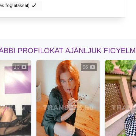
es foglalással)
ÁBBI PROFILOKAT AJÁNLJUK FIGYEL
10
56