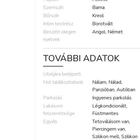
Szemszín
Barna
Bőrszín
Kreol
Intim testrész
Borotvált
Beszélt idegen
Angol, Német
nyelvek
TOVÁBBI ADATOK
Utoljára belépett
Hol találkozhatunk
Nálam, Nálad,
Panzióban, Autóban
Parkolás
Ingyenes parkolás
Lakásom
Légkondicionált,
felszereltsége
Füstmentes
Egyéb
Tetoválásom van,
Piercingem van,
Szilikon mell, Szilikon