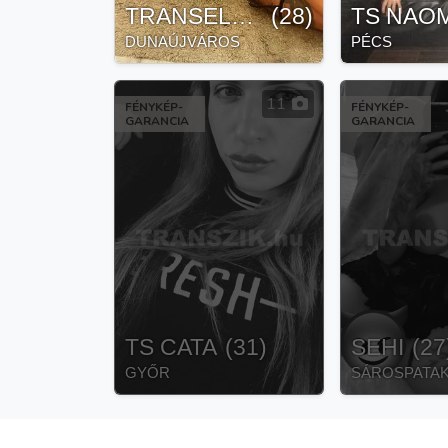
TRANSELECTRA
(
28
)
TS NAOM
DUNAÚJVÁROS
PÉCS
11
FÉNYKÉP-
FÉNYKÉP-
GARANCIA
GARANCIA
TS CATA
(
31
)
SEHI
(
27
GYŐR
SÁROSPATA