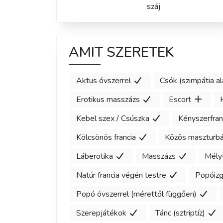
száj
AMIT SZERETEK
Aktus óvszerrel
Csók (szimpátia al
Erotikus masszázs
Escort
Kebel szex / Csúszka
Kényszerfran
Kölcsönös francia
Közös maszturbá
Láberotika
Masszázs
Mély
Natúr francia végén testre
Popóizg
Popó óvszerrel (mérettől függően)
Szerepjátékok
Tánc (sztriptíz)