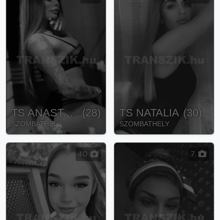
TS ANASTASIA
(
28
)
TS NATALIA
(
30
)
SZOMBATHELY
SZOMBATHELY
40
7