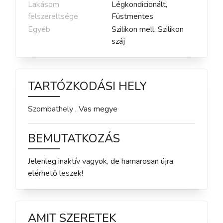
Lakásom
Légkondicionált,
felszereltsége
Füstmentes
Egyéb
Szilikon mell, Szilikon
száj
TARTÓZKODÁSI HELY
Szombathely
,
Vas
megye
BEMUTATKOZÁS
Jelenleg inaktív vagyok, de hamarosan újra 
elérhető leszek!
AMIT SZERETEK