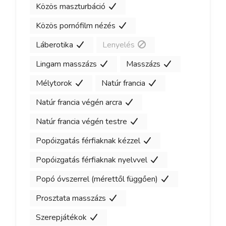
Közös maszturbáció
Közös pornófilm nézés
Láberotika
Lenyelés
Lingam masszázs
Masszázs
Mélytorok
Natúr francia
Natúr francia végén arcra
Natúr francia végén testre
Popóizgatás férfiaknak kézzel
Popóizgatás férfiaknak nyelvvel
Popó óvszerrel (mérettől függően)
Prosztata masszázs
Szerepjátékok