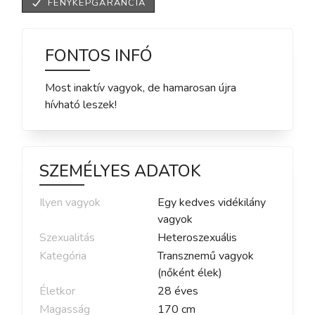
FÉNYKÉPGARANCIA
FONTOS INFÓ
Most inaktív vagyok, de hamarosan újra
hívható leszek!
SZEMÉLYES ADATOK
Ilyen vagyok
Egy kedves vidékilány
vagyok
Szexualitás
Heteroszexuális
Kategória
Transznemű vagyok
(nőként élek)
Életkor
28
éves
Magasság
170
cm