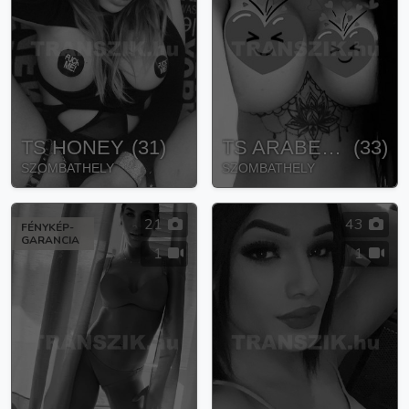
TS HONEY
(
31
)
TS ARABELLA
(
33
)
SZOMBATHELY
SZOMBATHELY
21
43
FÉNYKÉP-
GARANCIA
1
1