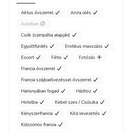
Aktus óvszerrel
Arcra ülés
Autóban
Csók (szimpátia alapján)
Együttfürdés
Erotikus masszázs
Escort
Fétis
Fotózás
Francia óvszerrel
Francia szájbaélvezéssel óvszerrel
Harisnyában fogad
Házhoz
Hotelba
Kebel szex / Csúszka
Kényszerfrancia
Kézi levezetés
Kölcsönös francia