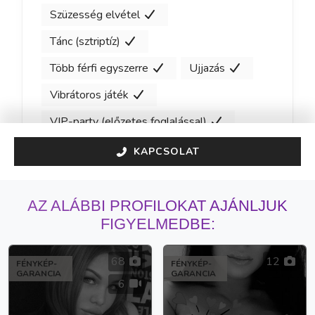
Szüzesség elvétel
Tánc (sztriptíz)
Több férfi egyszerre
Ujjazás
Vibrátoros játék
VIP-party (előzetes foglalással)
KAPCSOLAT
AZ ALÁBBI PROFILOKAT AJÁNLJUK
FIGYELMEDBE:
68
12
FÉNYKÉP-
FÉNYKÉP-
GARANCIA
GARANCIA
6