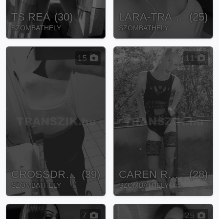
TS REA
(
30
)
LARA-TRANSZNEMŰ
(
25
)
SZOMBATHELY
SZOMBATHELY
15
11
CROSSDRESSER
(
39
)
CAREN RACQUEL
(
28
)
SZOMBATHELY
SZOMBATHELY
7
25