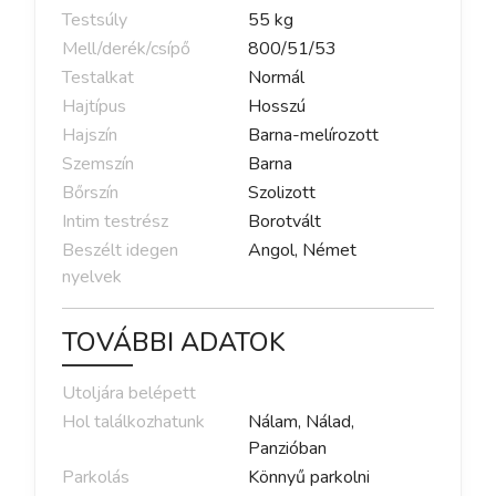
Testsúly
55
kg
Mell/derék/csípő
800
/
51
/
53
Testalkat
Normál
Hajtípus
Hosszú
Hajszín
Barna-melírozott
Szemszín
Barna
Bőrszín
Szolizott
Intim testrész
Borotvált
Beszélt idegen
Angol, Német
nyelvek
TOVÁBBI ADATOK
Utoljára belépett
Hol találkozhatunk
Nálam, Nálad,
Panzióban
Parkolás
Könnyű parkolni