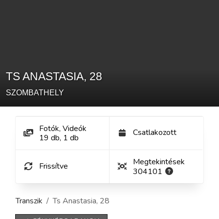
TS ANASTASIA
,
28
SZOMBATHELY
Fotók, Videók
Csatlakozott
19
db
,
1
db
Megtekintések
Frissítve
304101
Transzik
Ts Anastasia
,
28