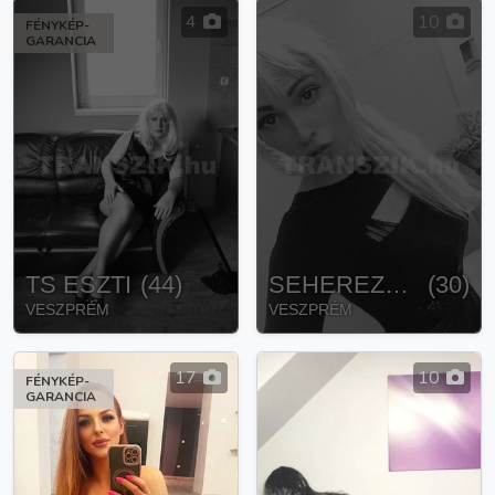
4
10
FÉNYKÉP-
GARANCIA
TS ESZTI
(
44
)
SEHEREZADE
(
30
)
VESZPRÉM
VESZPRÉM
17
10
FÉNYKÉP-
GARANCIA