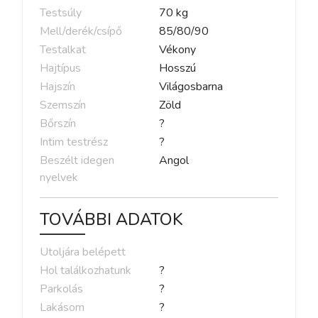
Testsúly
70
kg
Mell/derék/csípő
85
/
80
/
90
Testalkat
Vékony
Hajtípus
Hosszú
Hajszín
Világosbarna
Szemszín
Zöld
Bőrszín
?
Intim testrész
?
Beszélt idegen
Angol
nyelvek
TOVÁBBI ADATOK
Utoljára belépett
Hol találkozhatunk
?
Parkolás
?
Lakásom
?