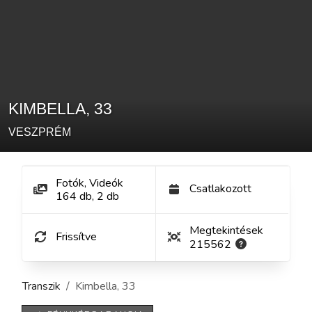
KIMBELLA
,
33
VESZPRÉM
Fotók, Videók
Csatlakozott
164
db
,
2
db
Megtekintések
Frissítve
215562
Transzik
Kimbella
,
33