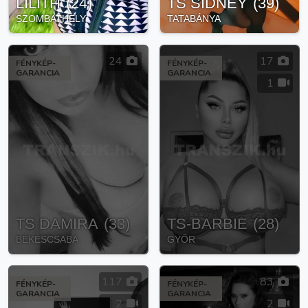
LILITH
(
24
)
TS SIDNEY
(
39
)
SZOMBATHELY
TATABÁNYA
24
17
FÉNYKÉP-
FÉNYKÉP-
GARANCIA
GARANCIA
1
TS DAMIRA
(
33
)
TS-BARBIE
(
28
)
BÉKÉSCSABA
GYŐR
117
83
FÉNYKÉP-
FÉNYKÉP-
GARANCIA
GARANCIA
2
2