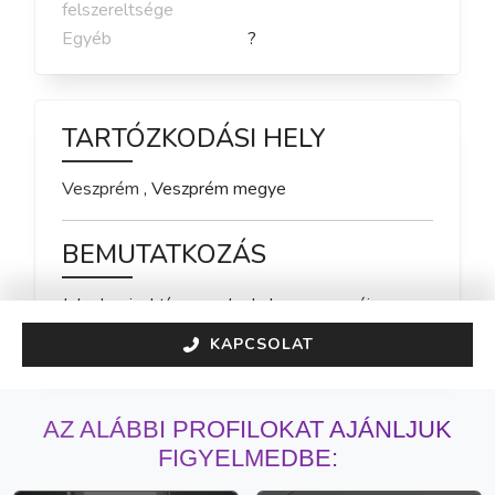
felszereltsége
Egyéb
?
TARTÓZKODÁSI HELY
Veszprém
,
Veszprém
megye
BEMUTATKOZÁS
Jelenleg inaktív vagyok, de hamarosan újra 
elérhető leszek!
KAPCSOLAT
AZ ALÁBBI PROFILOKAT AJÁNLJUK
FIGYELMEDBE: