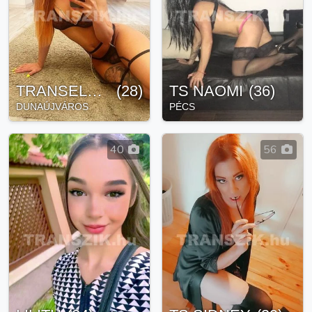
TRANSELECTRA
(
28
)
TS NAOMI
(
36
)
DUNAÚJVÁROS
PÉCS
40
56