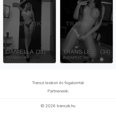
DANIELLA
(
31
)
TRANS LEONA
(
34
)
TATABÁNYA
BUDAPEST XIII.
Transzi lexikon és fogalomtár
Partnereink:
©
2026
transzik.hu