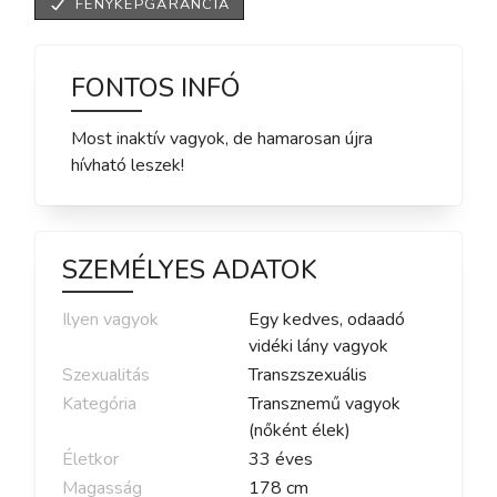
FÉNYKÉPGARANCIA
FONTOS INFÓ
Most inaktív vagyok, de hamarosan újra
hívható leszek!
SZEMÉLYES ADATOK
Ilyen vagyok
Egy kedves, odaadó
vidéki lány vagyok
Szexualitás
Transzszexuális
Kategória
Transznemű vagyok
(nőként élek)
Életkor
33
éves
Magasság
178
cm