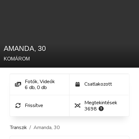
AMANDA
,
30
KOMÁROM
Fotók, Videók
Csatlakozott
6
db
,
0
db
Megtekintések
Frissítve
3698
Transzik
Amanda
,
30