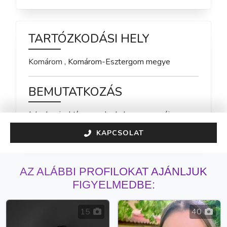
TARTÓZKODÁSI HELY
Komárom
,
Komárom-Esztergom
megye
BEMUTATKOZÁS
Jelenleg inaktív vagyok, de hamarosan újra 
elérhető leszek!
KAPCSOLAT
AZ ALÁBBI PROFILOKAT AJÁNLJUK
FIGYELMEDBE:
15
40