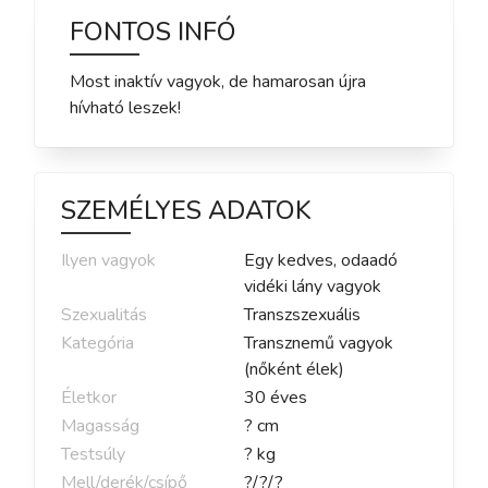
FONTOS INFÓ
Most inaktív vagyok, de hamarosan újra
hívható leszek!
SZEMÉLYES ADATOK
Ilyen vagyok
Egy kedves, odaadó
vidéki lány vagyok
Szexualitás
Transzszexuális
Kategória
Transznemű vagyok
(nőként élek)
Életkor
30
éves
Magasság
?
cm
Testsúly
?
kg
Mell/derék/csípő
?
/
?
/
?