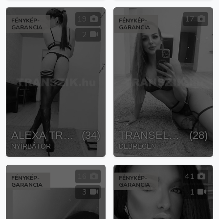
19
17
FÉNYKÉP-
FÉNYKÉP-
GARANCIA
GARANCIA
2
ALEXA TRANSZ
(
34
)
TRANSELECTRA
(
28
)
NYÍRBÁTOR
DEBRECEN
16
41
FÉNYKÉP-
FÉNYKÉP-
GARANCIA
GARANCIA
3
1