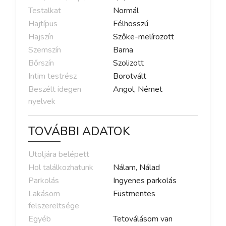
Testalkat
Normál
Hajtípus
Félhosszú
Hajszín
Szőke-melírozott
Szemszín
Barna
Bőrszín
Szolizott
Intim testrész
Borotvált
Beszélt idegen
Angol, Német
nyelvek
TOVÁBBI ADATOK
Utoljára belépett
Hol találkozhatunk
Nálam, Nálad
Parkolás
Ingyenes parkolás
Lakásom
Füstmentes
felszereltsége
Egyéb
Tetoválásom van