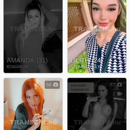
AMANDA
(
31
)
LILITH
(
24
)
KOMÁROM
SZOMBATHELY
56
83
FÉNYKÉP-
GARANCIA
2