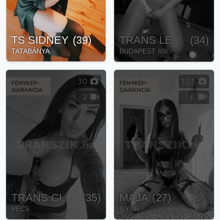
TS SIDNEY
(
39
)
TRANS LEONA
(
34
)
TATABÁNYA
BUDAPEST XIII.
30
121
FÉNYKÉP-
FÉNYKÉP-
GARANCIA
GARANCIA
2
6
TRANS CIARA
(
35
)
MAJA
(
27
)
PÉCS
GYŐR