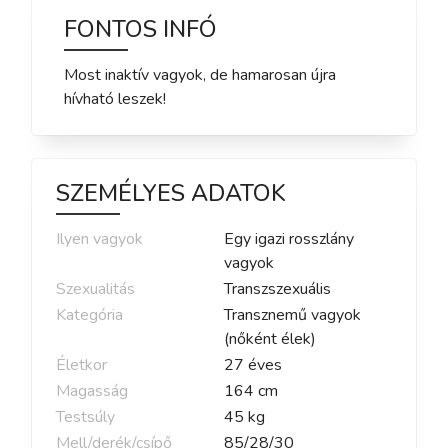
FONTOS INFÓ
Most inaktív vagyok, de hamarosan újra
hívható leszek!
SZEMÉLYES ADATOK
Ilyen vagyok
Egy igazi rosszlány
vagyok
Szexualitás
Transzszexuális
Kategória
Transznemű vagyok
(nőként élek)
Életkor
27
éves
Magasság
164
cm
Testsúly
45
kg
Mell/derék/csípő
85
/
28
/
30