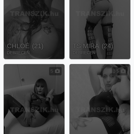
CHLOÉ
(
21
)
TS MIRA
(
24
)
DEBRECEN
DEBRECEN
5
35