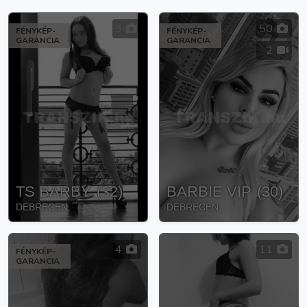
9
50
FÉNYKÉP-
FÉNYKÉP-
GARANCIA
GARANCIA
2
TS BARBY
(
32
)
BARBIE VIP
(
30
)
DEBRECEN
DEBRECEN
4
11
FÉNYKÉP-
GARANCIA