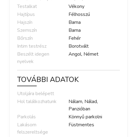
Testalkat
Vékony
Hajtípus
Félhosszú
Hajszín
Barna
Szemszín
Barna
Bőrszín
Fehér
Intim testrész
Borotvált
Beszélt idegen
Angol, Német
nyelvek
TOVÁBBI ADATOK
Utoljára belépett
Hol találkozhatunk
Nálam, Nálad,
Panzióban
Parkolás
Könnyű parkolni
Lakásom
Füstmentes
felszereltsége