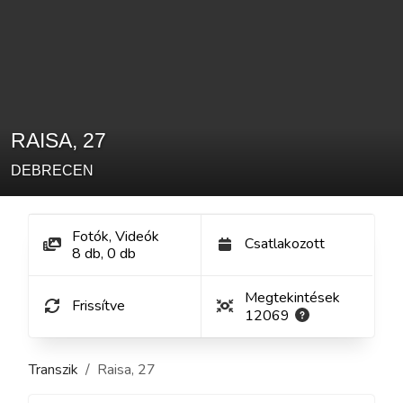
RAISA
,
27
DEBRECEN
Fotók, Videók
Csatlakozott
8
db
,
0
db
Megtekintések
Frissítve
12069
Transzik
Raisa
,
27