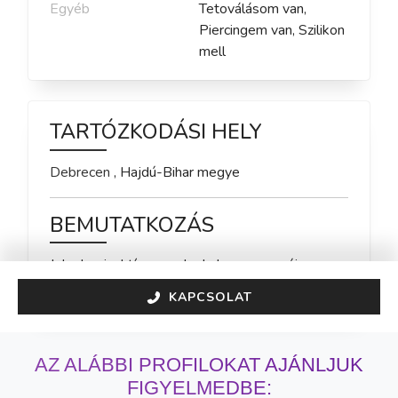
Egyéb
Tetoválásom van,
Piercingem van, Szilikon
mell
TARTÓZKODÁSI HELY
Debrecen
,
Hajdú-Bihar
megye
BEMUTATKOZÁS
Jelenleg inaktív vagyok, de hamarosan újra 
elérhető leszek!
KAPCSOLAT
AZ ALÁBBI PROFILOKAT AJÁNLJUK
FIGYELMEDBE: