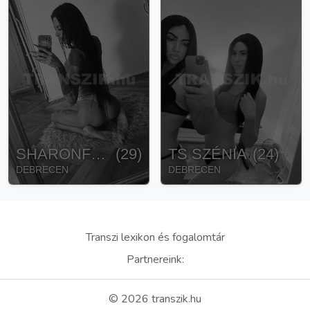
SHARONFOX
(
29
)
TS SZÉNIA
(
24
)
DEBRECEN
DEBRECEN
Transzi lexikon és fogalomtár
Partnereink:
©
2026
transzik.hu