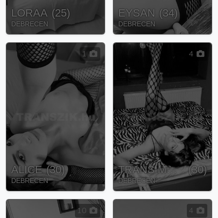
LORAA
(
25
)
EYSAN
(
34
)
DEBRECEN
DEBRECEN
1
4
ALICE
(
30
)
TRANS MANDY
(
30
)
DEBRECEN
DEBRECEN
10
4